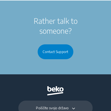
Rather talk to
someone?
Contact Support
Poiščite svojo državo