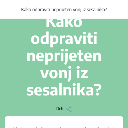
/
...
/
Članek
/
Kako odpraviti neprijeten vonj iz sesalnika?
Kako odpraviti neprijeten vonj iz sesalnika?
1 min branja
Kako
odpraviti
neprijeten
vonj iz
sesalnika?
Deli