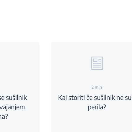
2 min
se sušilnik
Kaj storiti če sušilnik ne su
zvajanjem
perila?
ma?