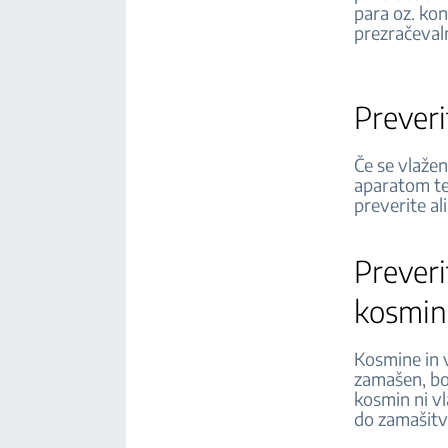
para oz. kon
prezračeval
Preveri
Če se vlažen
aparatom te
preverite al
Preveri
kosmi
Kosmine in v
zamašen, bo 
kosmin ni vl
do zamašit