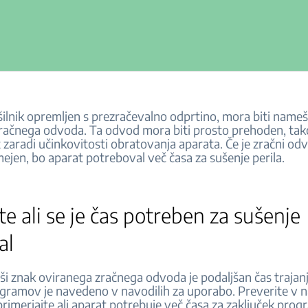
šilnik opremljen s prezračevalno odprtino, mora biti nameš
račnega odvoda. Ta odvod mora biti prosto prehoden, tak
 zaradi učinkovitosti obratovanja aparata. Če je zračni odv
mejen, bo aparat potreboval več časa za sušenje perila.
te ali se je čas potreben za sušenje
šal
ši znak oviranega zračnega odvoda je podaljšan čas trajanj
ogramov je navedeno v navodilih za uporabo. Preverite v n
rimerjajte ali aparat potrebuje več časa za zaključek prog