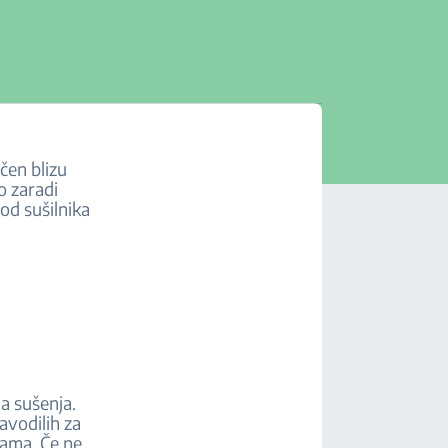
čen blizu
o zaradi
od sušilnika
a sušenja.
avodilih za
rama. Če ne