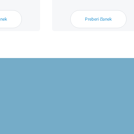
anek
Preberi članek