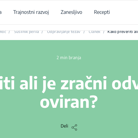
a
Trajnostni razvoj
Zanesljivo
Recepti
Kako preveriti ali je zračni odvod sušilnika oviran?
moč
/
Sušilnik perila
/
Odpravljanje težav
/
Članek
/
Kako preveriti al
2 min branja
ti ali je zračni od
oviran?
Deli