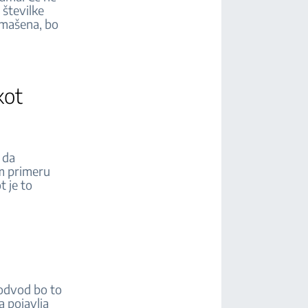
 številke
amašena, bo
kot
 da
em primeru
t je to
 odvod bo to
a pojavlja