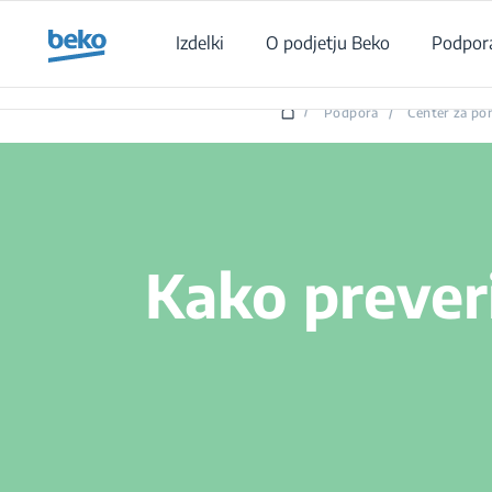
Main content starts here
Izdelki
O podjetju Beko
Podpor
/
Podpora
/
Center za po
Kako preveri