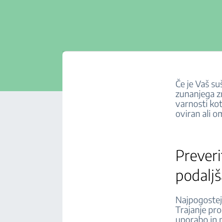
Če je Vaš su
zunanjega z
varnosti kot
oviran ali o
Preveri
podalj
Najpogostej
Trajanje pr
uporabo in p