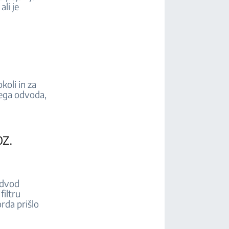
ali je
koli in za
nega odvoda,
oz.
 odvod
filtru
orda prišlo