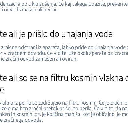
denzacija po ciklu sušenja. Če kaj takega opazite, preverite 
ni odvod zmašen ali oviran.
te ali je prišlo do uhajanja vode
 zrak ne odstrani iz aparata, lahko pride do uhajanja vode o
r v zračnem odvodu. Če vidite luže okoli aparata oz. zrač
i je zračni odvod zamašen ali oviran.
te ali so se na filtru kosmin vlakna 
ne
lakna iz perila se zadržujejo na filtru kosmin. Če je zračni
zelo majhen zračni pretok prišel do perila. Če vidite, da na 
aken in kosmin, oz. je količina manjša, kot je običajno, je m
ve zračnega odvoda.