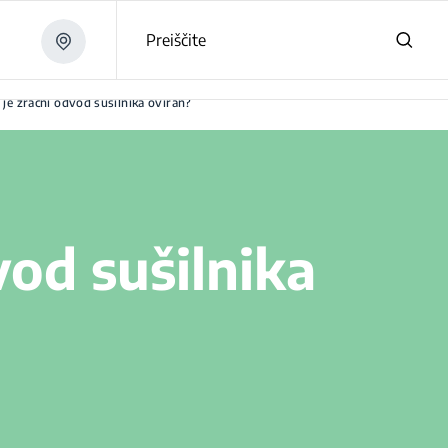
Preiščite
i je zračni odvod sušilnika oviran?
vod sušilnika