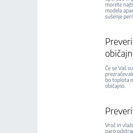
morete najti
modela apar
sušenje peri
Preverit
običaj
Če se Vaš su
prezračeval
bo toplota os
običajno.
Preveri
Vroč in vlaž
paro odstran