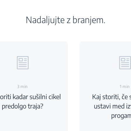
Nadaljujte z branjem.
3 min
1 min
oriti kadar sušilni cikel
Kaj storiti, če 
predolgo traja?
ustavi med i
proga