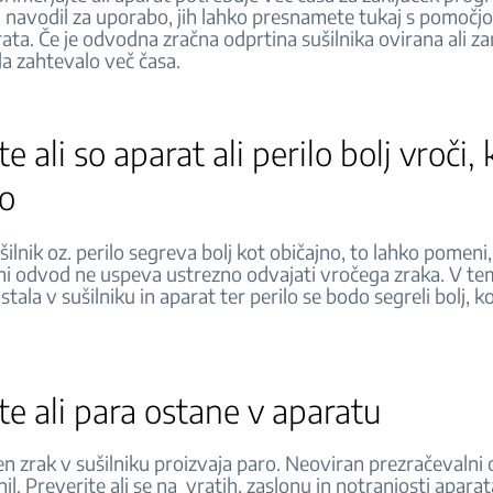
 navodil za uporabo, jih lahko presnamete tukaj s pomočjo
ata. Če je odvodna zračna odprtina sušilnika ovirana ali z
la zahtevalo več časa.
e ali so aparat ali perilo bolj vroči, 
no
šilnik oz. perilo segreva bolj kot običajno, to lahko pomeni,
ni odvod ne uspeva ustrezno odvajati vročega zraka. V t
tala v sušilniku in aparat ter perilo se bodo segreli bolj, ko
te ali para ostane v aparatu
en zrak v sušilniku proizvaja paro. Neoviran prezračevalni
il. Preverite ali se na vratih, zaslonu in notranjosti aparat