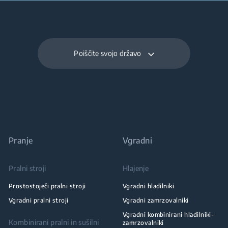
Poiščite svojo državo
Pranje
Vgradni
Pralni stroji
Hlajenje
Prostostoječi pralni stroji
Vgradni hladilniki
Vgradni pralni stroji
Vgradni zamrzovalniki
Vgradni kombinirani hladilniki-
Kombinirani pralni in sušilni
zamrzovalniki