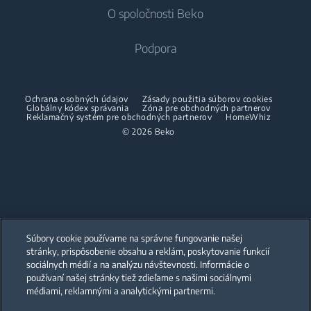
Chladničky s mrazničkou
O spoločnosti Beko
Vstavané práčky
Vstavané chladničky
Starostlivosť o vzduch
Vstavané chladničky
Práčky so sušičkou
Podpora
Vstavané mrazničky
Klimatizácie
Vstavané mrazničky
Vstavané chladničky s mrazničkou
Voľne stojace práčky so sušičkou
O nás
Dehumidifier
Vstavané chladničky s mrazničkou
Ochrana osobných údajov
Zásady použitia súborov cookies
Varenie
Sušičky
Beko Corporate
Globálny kódex správania
Zóna pre obchodných partnerov
Vysávače
Varenie
Reklamačný systém pre obchodných partnerov
HomeWhiz
Beko Professional
© 2026 Beko
Vstavané rúry
Sušičky
Bezšnúrové vysávače
Voľne stojace sporáky
Partneri
Vstavané mikrovlnné rúry
Žehličky
Vstavané rúry
Vstavané varné dosky
Parné žehličky
Vstavané mikrovlnné rúry
Vstavané odsávače
Naparovače odevov
Voľne stojace mikrovlnné rúry
Súbory cookie používame na správne fungovanie našej
Umývanie riadu
Vstavané varné dosky
Accessories
stránky, prispôsobenie obsahu a reklám, poskytovanie funkcií
Our parent company, Beko has 55,000 employees throughout the world
with its global operations through its subsidiaries in 57 countries and 45
sociálnych médií a na analýzu návštevnosti. Informácie o
production facilities in 13 countries
Vstavané umývačky
Vstavané odsávače
používaní našej stránky tiež zdieľame s našimi sociálnymi
(i.e. Türkiye, UK, Italy, Romania, Slovakia, Poland, South Africa, Russia,
Medzikusy
Pakistan, India, Bangladesh, Thailand and China).
médiami, reklamnými a analytickými partnermi.
Starostlivosť o bielizeň
Umývanie riadu