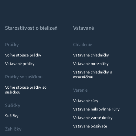
Starostlivosť o bielizeň
Vstavané
Práčky
Chladenie
Voľne stojace práčky
Vstavané chladničky
Vstavané práčky
Vstavané mrazničky
Vstavané chladničky s
Práčky so sušičkou
mrazničkou
Voľne stojace práčky so
Varenie
sušičkou
Vstavané rúry
Sušičky
Vstavané mikrovlnné rúry
Sušičky
Vstavané varné dosky
Vstavané odsávače
Žehličky