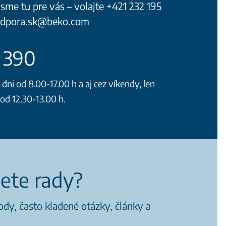
sme tu pre vás – volajte +421 232 195
podpora.sk@beko.com
5 390
ni od 8.00-17.00 h a aj cez víkendy, len
d 12.30-13.00 h.
iete rady?
dy, často kladené otázky, články a