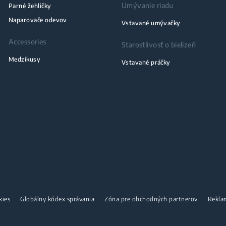
Umývanie riadu
Parné žehličky
Naparovače odevov
Vstavané umývačky
Accessories
Starostlivosť o bielizeň
Medzikusy
Vstavané práčky
kies
Globálny kódex správania
Zóna pre obchodných partnerov
Rekla