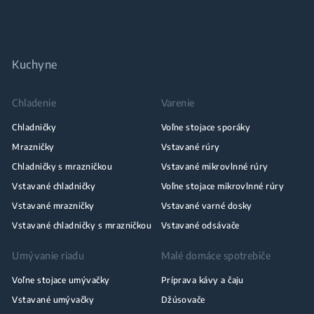
Kuchyne
Chladenie
Varenie
Chladničky
Voľne stojace sporáky
Mrazničky
Vstavané rúry
Chladničky s mrazničkou
Vstavané mikrovlnné rúry
Vstavané chladničky
Voľne stojace mikrovlnné rúry
Vstavané mrazničky
Vstavané varné dosky
Vstavané chladničky s mrazničkou
Vstavané odsávače
Umývanie riadu
Malé domáce spotrebiče
Voľne stojace umývačky
Príprava kávy a čaju
Vstavané umývačky
Džúsovače