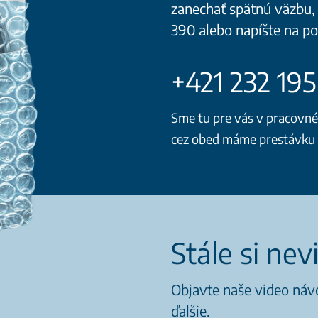
zanechať spätnú väzbu, 
390 alebo napíšte na 
+421 232 19
Sme tu pre vás v pracovné d
cez obed máme prestávku o
Stále si nev
Objavte naše video návo
ďalšie.