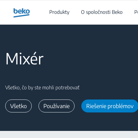
Main content starts here
Produkty
O spoločnosti Beko
P
Main content starts here
Mixér
Všetko, čo by ste mohli potrebovať
Všetko
Používanie
Riešenie problémov