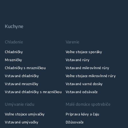
Kuchyne
Chladenie
Varenie
Chladničky
Voľne stojace sporáky
Mrazničky
Vstavané rúry
Chladničky s mrazničkou
Vstavané mikrovlnné rúry
Vstavané chladničky
Voľne stojace mikrovlnné rúry
Vstavané mrazničky
Vstavané varné dosky
Vstavané chladničky s mrazničkou
Vstavané odsávače
Umývanie riadu
Malé domáce spotrebiče
Voľne stojace umývačky
Príprava kávy a čaju
Vstavané umývačky
Džúsovače