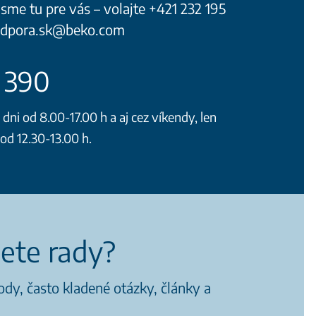
sme tu pre vás – volajte +421 232 195
podpora.sk@beko.com
5 390
ni od 8.00-17.00 h a aj cez víkendy, len
d 12.30-13.00 h.
iete rady?
dy, často kladené otázky, články a