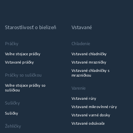
Starostlivosť o bielizeň
Vstavané
Práčky
Chladenie
Voľne stojace práčky
Vstavané chladničky
Vstavané práčky
Vstavané mrazničky
Vstavané chladničky s
Práčky so sušičkou
mrazničkou
Voľne stojace práčky so
Varenie
sušičkou
Vstavané rúry
Sušičky
Vstavané mikrovlnné rúry
Sušičky
Vstavané varné dosky
Vstavané odsávače
Žehličky