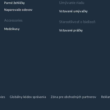
Umývanie riadu
Parné žehličky
Naparovače odevov
Vstavané umývačky
Accessories
Starostlivosť o bielizeň
Medzikusy
Vstavané práčky
kies
Globálny kódex správania
Zóna pre obchodných partnerov
Rekla