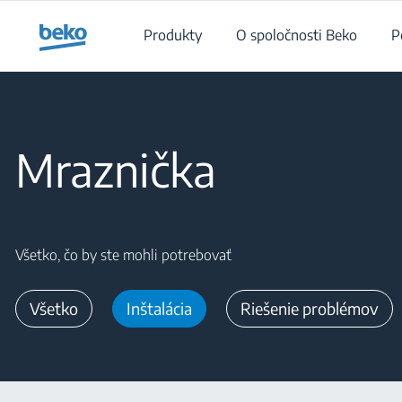
Main content starts here
Produkty
O spoločnosti Beko
P
Main content starts here
Mraznička
Všetko, čo by ste mohli potrebovať
Všetko
Inštalácia
Riešenie problémov