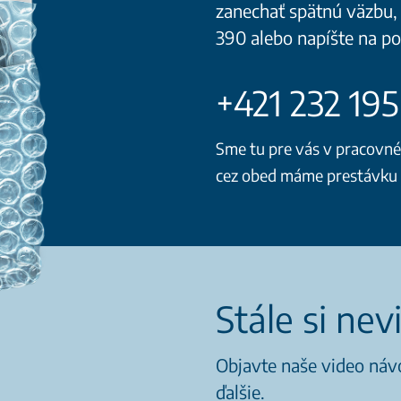
zanechať spätnú väzbu, 
390 alebo napíšte na 
+421 232 19
Sme tu pre vás v pracovné d
cez obed máme prestávku o
Stále si nev
Objavte naše video návo
ďalšie.