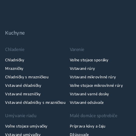
Kuchyne
Chladenie
Varenie
Chladničky
Voľne stojace sporáky
Mrazničky
Vstavané rúry
Chladničky s mrazničkou
Vstavané mikrovlnné rúry
Vstavané chladničky
Voľne stojace mikrovlnné rúry
Vstavané mrazničky
Vstavané varné dosky
Vstavané chladničky s mrazničkou
Vstavané odsávače
Umývanie riadu
Malé domáce spotrebiče
Voľne stojace umývačky
Príprava kávy a čaju
Vstavané umývačky
Džúsovače