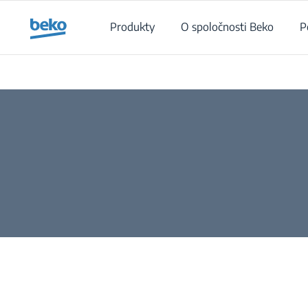
Main content starts here
Produkty
O spoločnosti Beko
P