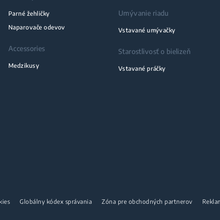
Umývanie riadu
Parné žehličky
Naparovače odevov
Vstavané umývačky
Accessories
Starostlivosť o bielizeň
Medzikusy
Vstavané práčky
kies
Globálny kódex správania
Zóna pre obchodných partnerov
Rekla