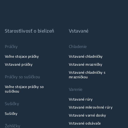
Starostlivosť o bielizeň
Vstavané
Práčky
Chladenie
Voľne stojace práčky
Vstavané chladničky
Vstavané práčky
Vstavané mrazničky
Vstavané chladničky s
Práčky so sušičkou
mrazničkou
Voľne stojace práčky so
Varenie
sušičkou
Vstavané rúry
Sušičky
Vstavané mikrovlnné rúry
Sušičky
Vstavané varné dosky
Vstavané odsávače
Žehličky