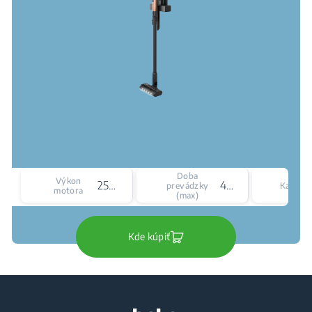
Doba
Výkon
250 W
40 min
prevádzky
Kapacit
motora
(max)
Kde kúpiť