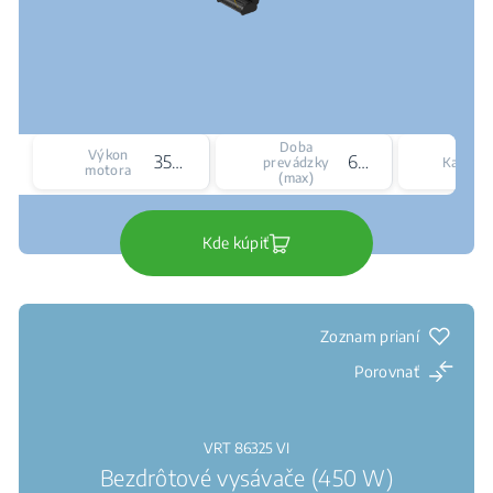
Doba
Výkon
350 W
60 min
prevádzky
Kapacit
motora
(max)
Kde kúpiť
Zoznam prianí
Porovnať
VRT 86325 VI
Bezdrôtové vysávače (450 W)