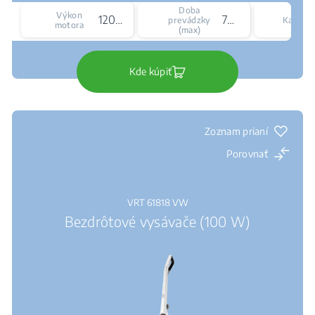
Doba
Výkon
120 W
70 min
prevádzky
Kapacit
motora
(max)
Kde kúpiť
Zoznam prianí
Porovnať
VRT 61818 VW
Bezdrôtové vysávače (100 W)