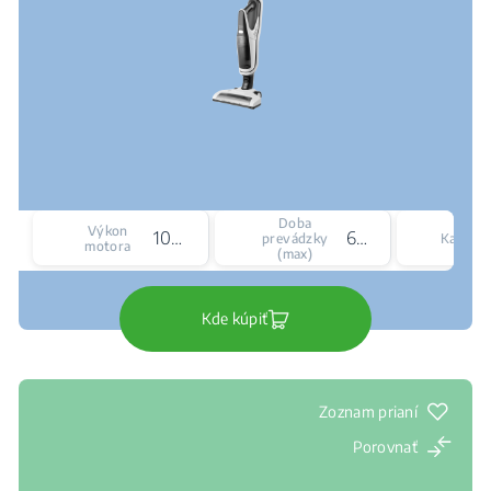
Doba
Výkon
100 W
60 min
prevádzky
Kapacit
motora
(max)
Kde kúpiť
Zoznam prianí
Porovnať