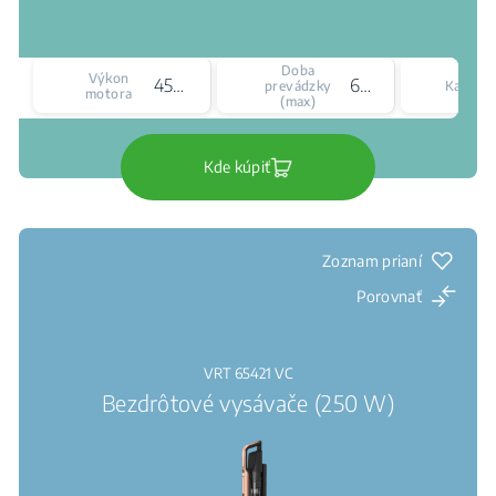
Doba
Výkon
450 W
60 min
prevádzky
Kapacit
motora
(max)
Kde kúpiť
Zoznam prianí
Porovnať
VRT 65421 VC
Bezdrôtové vysávače (250 W)