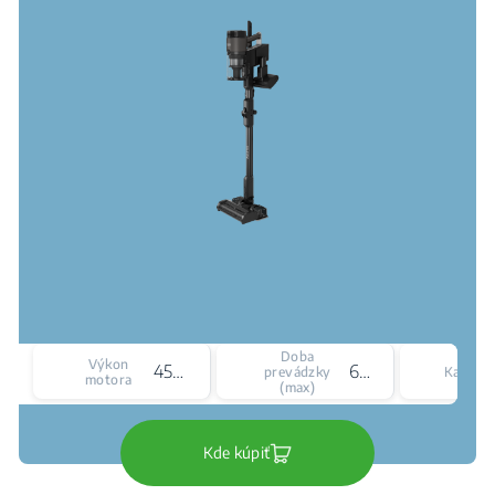
Doba
Výkon
450 W
60 min
prevádzky
Kapacit
motora
(max)
Kde kúpiť