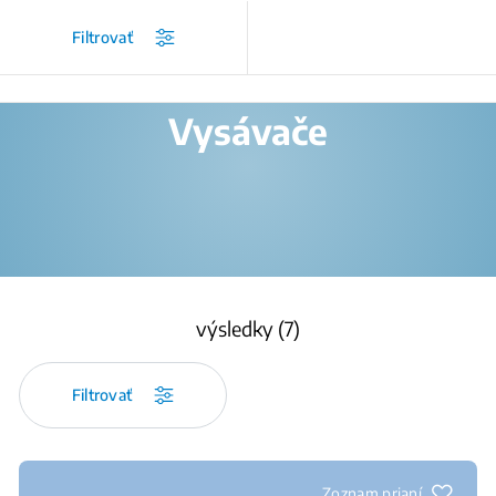
/
Produkty
/
Filtrovať
Vysávače
výsledky (7)
Filtrovať
Zoznam prianí