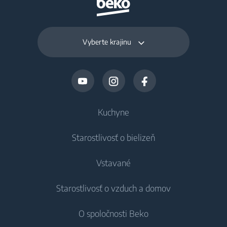
Vyberte krajinu
Kuchyne
Starostlivosť o bielizeň
Chladenie
Vstavané
Chladničky
Práčky
Starostlivosť o vzduch a domov
Mrazničky
Voľne stojace práčky
Chladenie
Chladničky s mrazničkou
O spoločnosti Beko
Vstavané práčky
Vstavané chladničky
Starostlivosť o vzduch
Vstavané chladničky