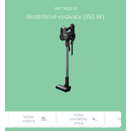
VRT 74225 VI
Bezdrôtové vysávače (350 W)
Doba
Výkon
350 W
45 min
prevádzky
Kapacit
motora
(max)