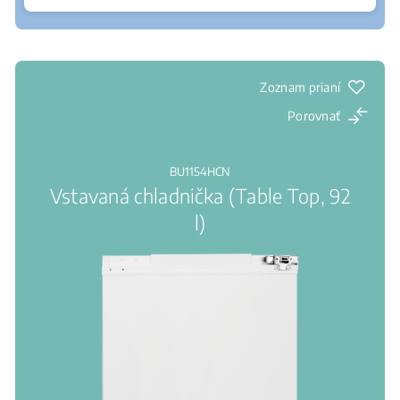
Kde kúpiť
Klzné pánty: Jednoduchá inštalácia a perfektný
vzhľad
Zoznam prianí
Porovnať
BU1154HCN
Vstavaná chladnička (Table Top, 92
l)