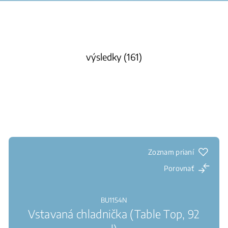
výsledky (161)
Zoznam prianí
Porovnať
BU1154N
Vstavaná chladnička (Table Top, 92