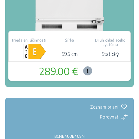
Trieda en. účinnosti
Šírka
Druh chladiaceho
systému
59.5 cm
Statický
289.00 €
Kde kúpiť
Zoznam prianí
Porovnať
BCNE400E40SN