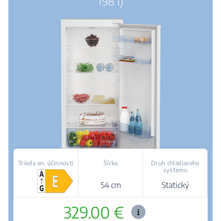
198 l)
Trieda en. účinnosti
Šírka
Druh chladiaceho
systému
54 cm
Statický
329.00 €