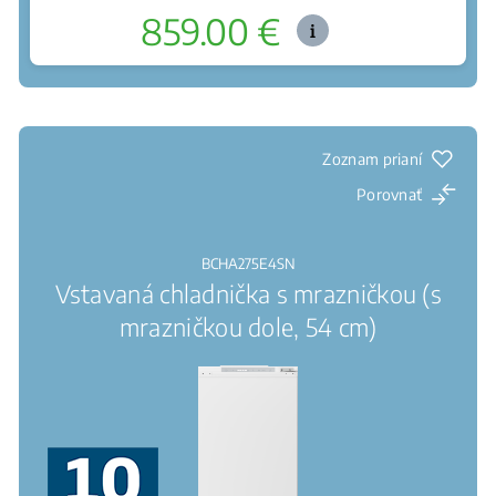
859.00 €
Kde kúpiť
Chráni ovocie a zeleninu pred skazením
NeoFrost + AeroFlow: Šetrné chladenie bez námrazy
a vysychania
Signalizácia otvorených dverí
Zoznam prianí
Porovnať
BCHA275E4SN
Vstavaná chladnička s mrazničkou (s
mrazničkou dole, 54 cm)