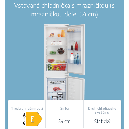
Vstavaná chladnička s mrazničkou (s
mrazničkou dole, 54 cm)
Trieda en. účinnosti
Šírka
Druh chladiaceho
systému
54 cm
Statický