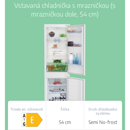
Vstavaná chladnička s mrazničkou (s
mrazničkou dole, 54 cm)
Trieda en. účinnosti
Šírka
Druh chladiaceho
systému
54 cm
Semi No-frost