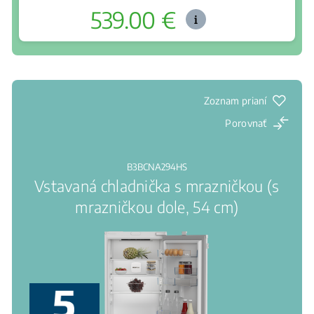
539.00 €
Kde kúpiť
Kompresory s certifikovanou životnosťou až 25
rokov
Chráni ovocie a zeleninu pred skazením
Signalizácia otvorených dverí
Zoznam prianí
Porovnať
B3BCNA294HS
Vstavaná chladnička s mrazničkou (s
mrazničkou dole, 54 cm)