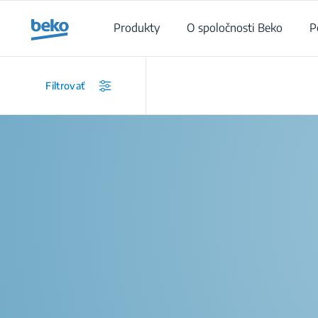
Main content starts here
Produkty
O spoločnosti Beko
P
Filtrovať