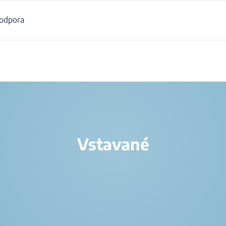
odpora
/
Produkty
/
Vstavané