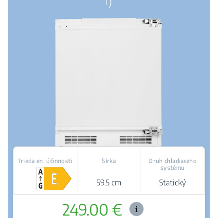
l)
Trieda en. účinnosti
Šírka
Druh chladiaceho
systému
59.5 cm
Statický
249.00 €