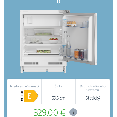
l)
Trieda en. účinnosti
Šírka
Druh chladiaceho
systému
59.5 cm
Statický
329.00 €