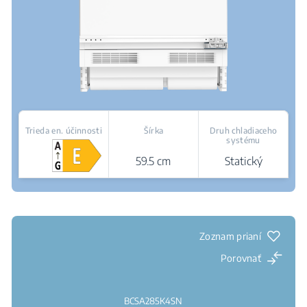
Trieda en. účinnosti
Šírka
Druh chladiaceho
systému
59.5 cm
Statický
Kde kúpiť
Zoznam prianí
Porovnať
BCSA285K4SN