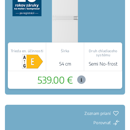
Trieda en. účinnosti
Šírka
Druh chladiaceho
systému
54 cm
Semi No-frost
539.00 €
Kde kúpiť
Chráni ovocie a zeleninu pred skazením
Signalizácia otvorených dverí
Klzné pánty: Jednoduchá inštalácia a perfektný
vzhľad
Zoznam prianí
Porovnať