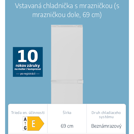
Vstavaná chladnička s mrazničkou (s
mrazničkou dole, 69 cm)
Trieda en. účinnosti
Šírka
Druh chladiaceho
systému
69 cm
Beznámrazový