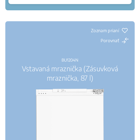
Kde kúpiť
Zoznam prianí
Porovnať
BU1204N
Vstavaná mraznička (Zásuvková
mraznička, 87 l)