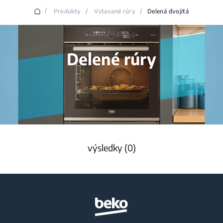
/
Produkty
/
Vstavané rúry
/
Delená dvojitá
Delené rúry
výsledky (0)