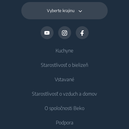
Vyberte krajinu
Kuchyne
Starostlivosť o bielizeň
Chladenie
Vstavané
Chladničky
Práčky
Starostlivosť o vzduch a domov
Mrazničky
Voľne stojace práčky
Chladenie
Chladničky s mrazničkou
O spoločnosti Beko
Vstavané práčky
Vstavané chladničky
Starostlivosť o vzduch
Vstavané chladničky
Práčky so sušičkou
Podpora
Vstavané mrazničky
Klimatizácie
Vstavané mrazničky