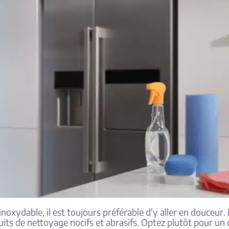
 inoxydable, il est toujours préférable d'y aller en douceur. 
its de nettoyage nocifs et abrasifs. Optez plutôt pour un