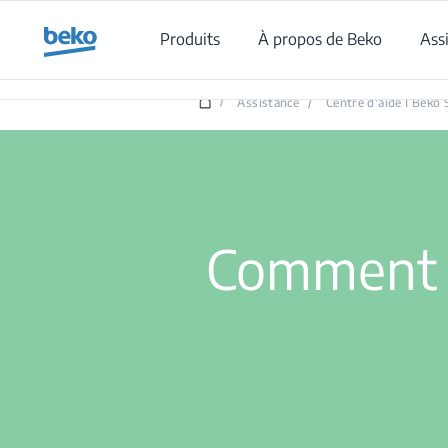
Main content starts here
Produits
À propos de Beko
Ass
/
Assistance
/
Centre d'aide I Beko 
Comment n