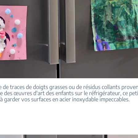
se de traces de doigts grasses ou de résidus collants prove
e des œuvres d'art des enfants sur le réfrigérateur, ce pet
à garder vos surfaces en acier inoxydable impeccables.