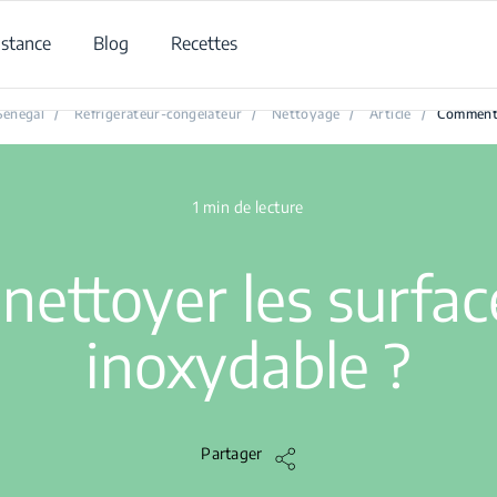
istance
Blog
Recettes
Comment nettoyer les surfaces en acier inoxydable ?
Sénégal
/
Réfrigérateur-congélateur
/
Nettoyage
/
Article
/
Comment n
1 min de lecture
ettoyer les surface
inoxydable ?
Partager