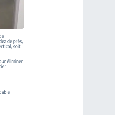
de
dez de près,
tical, soit
our éliminer
cier
ydable