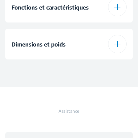
Fonctions et caractéristiques
Réglage chaleur
Dimensions et poids
Minuterie
Hauteur
31.3 cm
Matériau de la cuve
Revêtement
intérieure
antiadhésif
Largeur
37.9 cm
Écran LCD
Assistance
Profondeur
31.6 cm
Panier et réservoir
amovibles
Poids
4.8 kg