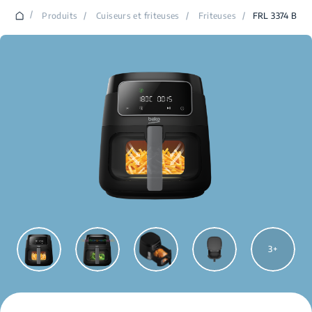
/
Produits
/
Cuiseurs et friteuses
/
Friteuses
/
FRL 3374 B
3