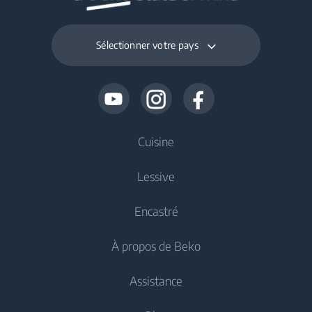
Sélectionner votre pays
Cuisine
Lessive
Refroidissement
Encastré
Réfrigérateurs
Lave-linge
À propos de Beko
Congélateurs
Lave-linge pose libre
Refroidissement
Réfrigérateurs congélateurs
Assistance
Lave-linge séchants
Réfrigérateurs intégrés
Réfrigérateurs intégrés
À propos de nous