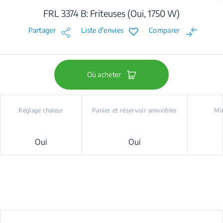
FRL 3374 B: Friteuses (Oui, 1750 W)
Partager
Liste d'envies
Comparer
Où acheter
Réglage chaleur
Panier et réservoir amovibles
Mi
Oui
Oui