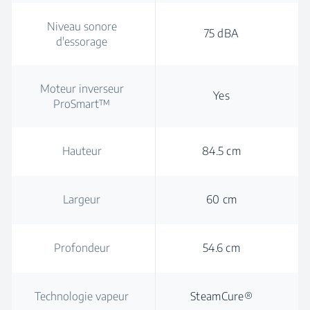
Niveau sonore
75 dBA
d'essorage
Moteur inverseur
Yes
ProSmart™
Hauteur
84.5 cm
Largeur
60 cm
Profondeur
54.6 cm
Technologie vapeur
SteamCure®