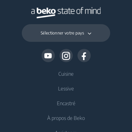
CoolClean™
Sélectionner votre pays
Cuisine
Lessive
Refroidissement
Encastré
Réfrigérateurs
Lave-linge
À propos de Beko
Congélateurs
Lave-linge pose libre
Refroidissement
Réfrigérateurs congélateurs