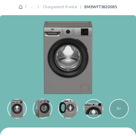
/
...
/
Chargement frontal
/
BM3WFT38200BS
5