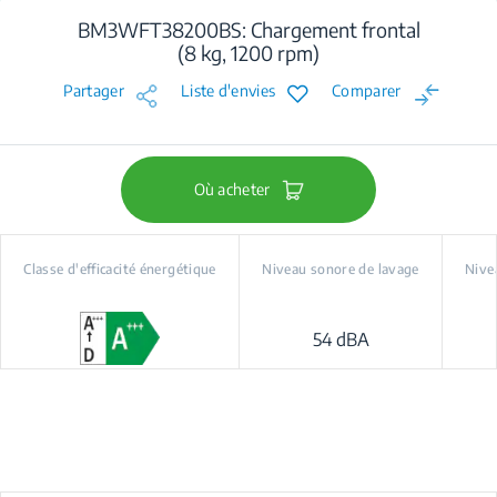
BM3WFT38200BS: Chargement frontal
(8 kg, 1200 rpm)
Partager
Liste d'envies
Comparer
Où acheter
Classe d'efficacité énergétique
Niveau sonore de lavage
Nive
54 dBA