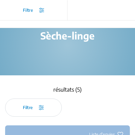
/
Produits
/
Filtre
Sèche-linge
résultats (5)
Filtre
Liste d'envies