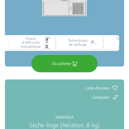
Classe
Séchag
Technologie
Pompe à chaleur
d'efficacité
par
de séchage
énergétique
sonde
Où acheter
Liste d'envies
Comparer
DA8012GA
Sèche-linge (Aération, 8 kg)