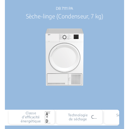
DB 7111 PA
Sèche-linge (Condenseur, 7 kg)
Classe
Technologie
Séchage
Condenseur
d'efficacité
de séchage
son
énergétique