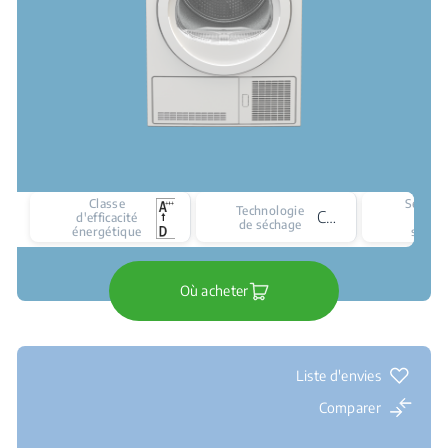
Classe
Séchag
Technologie
Condenseur
d'efficacité
par
de séchage
énergétique
sonde
Où acheter
Liste d'envies
Comparer