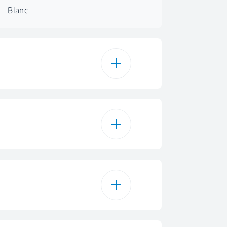
Blanc
15
Cottons
ré de séchage
 Coton séchage Eco
Drum Light
Synthetics