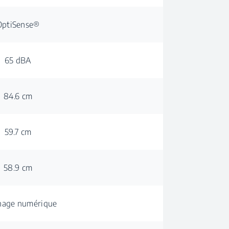
OptiSense®
65 dBA
84.6 cm
59.7 cm
58.9 cm
hage numérique