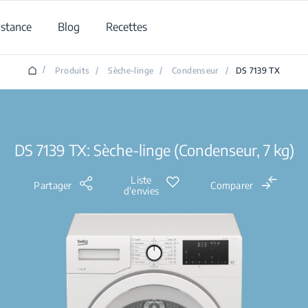
istance
Blog
Recettes
/
Produits
/
Sèche-linge
/
Condenseur
/
DS 7139 TX
DS 7139 TX: Sèche-linge (Condenseur, 7 kg)
Liste
Partager
Comparer
d'envies