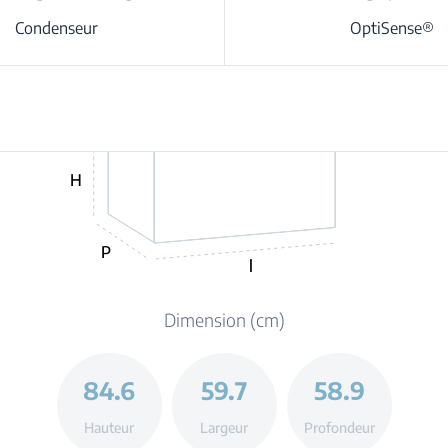
Condenseur
OptiSense®
H
P
l
Dimension (cm)
84.6
59.7
58.9
Hauteur
Largeur
Profondeur