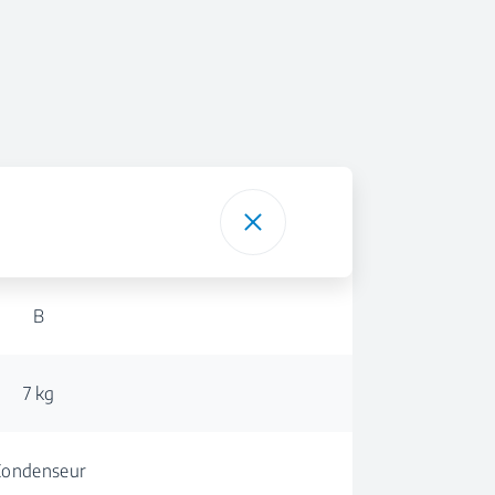
B
7 kg
Condenseur