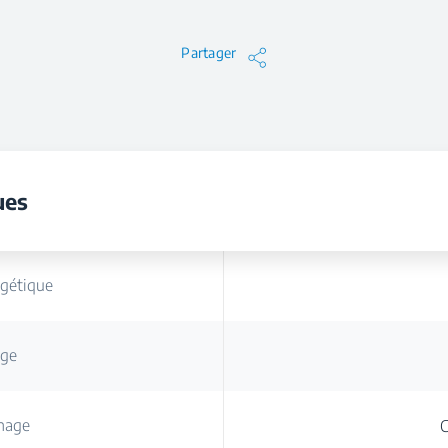
Partager
ues
rgétique
age
hage