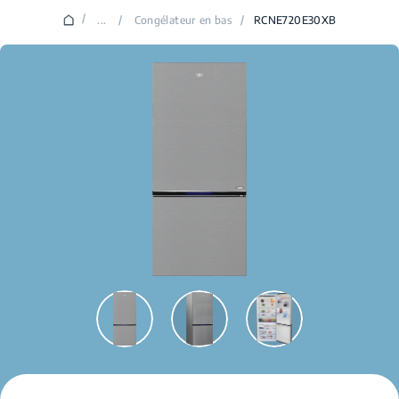
/
...
/
Congélateur en bas
/
RCNE720E30XB