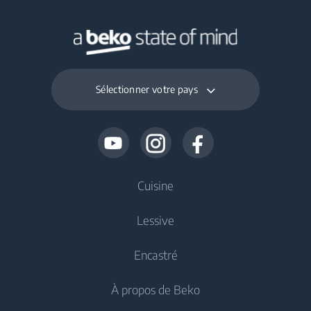
Sélectionner votre pays
Cuisine
Lessive
Refroidissement
Encastré
Réfrigérateurs
Lave-linge
À propos de Beko
Congélateurs
Lave-linge pose libre
Refroidissement