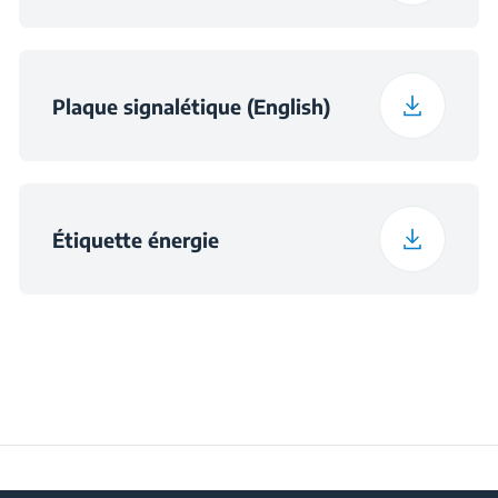
Tension
220 - 240 V
Plaque signalétique (English)
Fréquence
50 Hz
Preservation Time at
14
Power Cut (hours)
Étiquette énergie