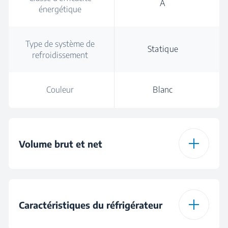
A
énergétique
Type de système de
Statique
refroidissement
Couleur
Blanc
Volume brut et net
Volume brut total
135 L
Caractéristiques du réfrigérateur
Volume net total
114 L