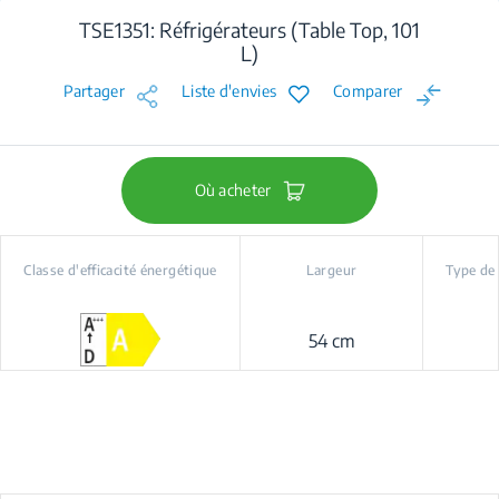
TSE1351: Réfrigérateurs (Table Top, 101
L)
Partager
Liste d'envies
Comparer
Où acheter
Classe d'efficacité énergétique
Largeur
Type de
54 cm