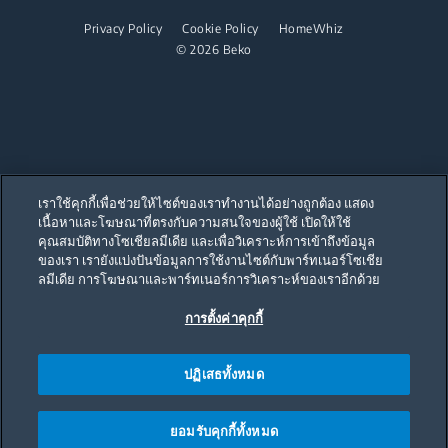
เครื่องล้างจานแบบผนึกเฟอร์นิเจอ
เตาไอน้ำ
เตาแบบผนึกเฟอร์นิเจอ
Privacy Policy
Cookie Policy
HomeWhiz
ร่วมงานกับเรา
© 2026 Beko
เตาแบบตั้งอิสระ
เตาดูดควัน
เครื่องล้างจาน
เครื่องล้างจานแบบตั้งอิสระ
เราใช้คุกกี้เพื่อช่วยให้ไซต์ของเราทำงานได้อย่างถูกต้อง แสดง
เครื่องล้างจานแบบผนึกเฟอร์นิเจอ
เนื้อหาและโฆษณาที่ตรงกับความสนใจของผู้ใช้ เปิดให้ใช้
Our parent company, Beko has 55,000 employees throughout the world
with its global operations through its subsidiaries in 57 countries and 45
คุณสมบัติทางโซเชียลมีเดีย และเพื่อวิเคราะห์การเข้าถึงข้อมูล
production facilities in 13 countries
ของเรา เรายังแบ่งปันข้อมูลการใช้งานไซต์กับพาร์ทเนอร์โซเชีย
เครื่องใช้ไฟฟ้าขนาดเล็ก
(i.e. Türkiye, UK, Italy, Romania, Slovakia, Poland, South Africa, Russia,
Pakistan, India, Bangladesh, Thailand and China).
ลมีเดีย การโฆษณาและพาร์ทเนอร์การวิเคราะห์ของเราอีกด้วย
เครื่องชงกาแฟ
การตั้งค่าคุกกี้
Beko became the largest white goods company in Europe with its
market share (based on volumes). Beko’s 31 R&D and Design Centers &
Offices across the globe
กาต้มน้ำ
are home to over 2,300 researchers and hold more than 3,500
international registered patent applications to date.
ปฏิเสธทั้งหมด
เครื่องคั้นน้ำผลไม้
เครื่องปั่น
ยอมรับคุกกี้ทั้งหมด