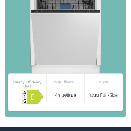
Energy Efficiency
ระดับเสียงรบ...
ขนาด
Class
44 เดซิเบล
แบบ Full-Size
สถานที่จัดจำหน่าย
SelFit : ประตูแสนทนทานที่เปิดค้างได้ทุกมุม
LedSpot: ไฟแสดงสถานะ
Fast+: ทำความสะอาดเร็วขึ้น 3 เท่า