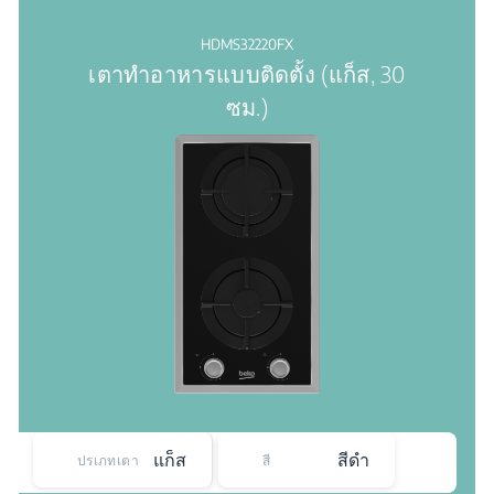
HDMS32220FX
เตาทำอาหารแบบติดตั้ง (แก็ส, 30
ซม.)
แก็ส
สีดำ
ปรเภทเตา
สี