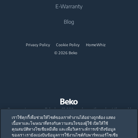
เตาแบบผนึกเฟอร์นิเจอ
เตาอบขนาดเล็ก
E-Warranty
เครื่องดูดฝุ่น
Career Opportunities
เตาดูดควัน
เตาอุ่นภาชนะอาหาร
เครื่องอบผ้า
Blog
เกี่ยวกับเรา
เครื่องดูดฝุ่นไร่สาย
ไมโครเวฟแบบผนึกเฟอร์นิเจอ
เครื่องล้างจาน
เตารีด
พันธมิตร
ไมโครเวฟแบบตั้งอิสระ
Privacy Policy
Cookie Policy
HomeWhiz
เครื่องล้างจานแบบผนึกเฟอร์นิเจอ
ร่วมงานกับเรา
เตารีดไอน้ำ
เตาแบบผนึกเฟอร์นิเจอ
© 2026 Beko
เตาไอน้ำ
เตาแบบตั้งอิสระ
เตาดูดควัน
เครื่องล้างจาน
เครื่องล้างจานแบบตั้งอิสระ
Our parent company, Beko has 55,000 employees throughout the world
with its global operations through its subsidiaries in 57 countries and 45
เราใช้คุกกี้เพื่อช่วยให้ไซต์ของเราทำงานได้อย่างถูกต้อง แสดง
เครื่องล้างจานแบบผนึกเฟอร์นิเจอ
production facilities in 13 countries
เนื้อหาและโฆษณาที่ตรงกับความสนใจของผู้ใช้ เปิดให้ใช้
(i.e. Türkiye, UK, Italy, Romania, Slovakia, Poland, South Africa, Russia,
คุณสมบัติทางโซเชียลมีเดีย และเพื่อวิเคราะห์การเข้าถึงข้อมูล
เครื่องใช้ไฟฟ้าขนาดเล็ก
Pakistan, India, Bangladesh, Thailand and China).
ของเรา เรายังแบ่งปันข้อมูลการใช้งานไซต์กับพาร์ทเนอร์โซเชีย