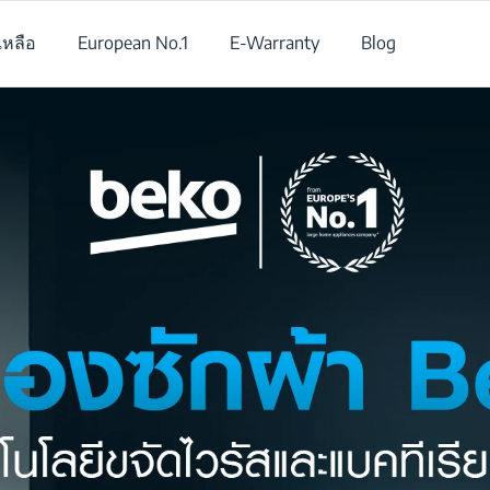
เหลือ
European No.1
E-Warranty
Blog