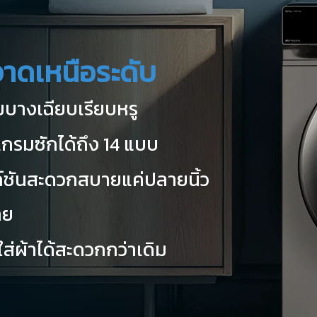
อาดเหนือระดับ
มบางเฉียบเรียบหรู
แกรมซักได้ถึง 14 แบบ
ังก์ชันสะดวกสบายแค่ปลายนิ้ว
าย
ใส่ผ้าได้สะดวกกว่าเดิม