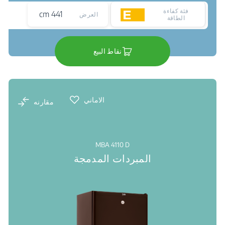
فئة كفاءة
441 cm
العرض
الطاقة
نقاط البيع
الاماني
مقارنه
MBA 4110 D
المبردات المدمجة