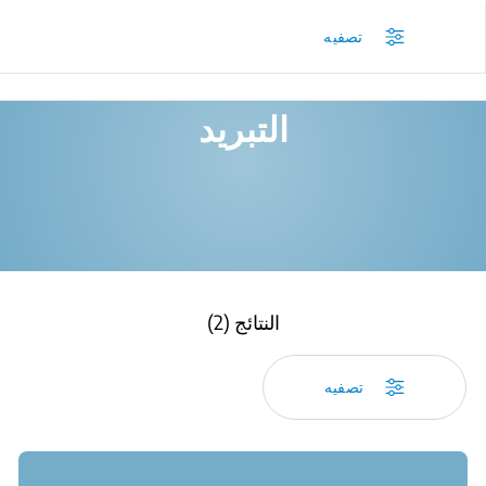
/
المنتجات
/
تصفيه
التبريد
النتائج (2)
تصفيه