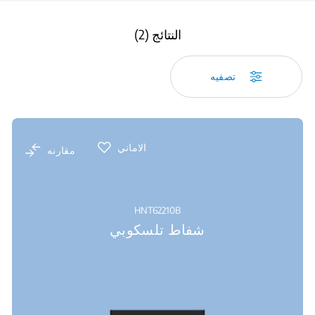
النتائج (2)
تصفيه
الاماني
مقارنه
HNT62210B
شفاط تلسكوبي