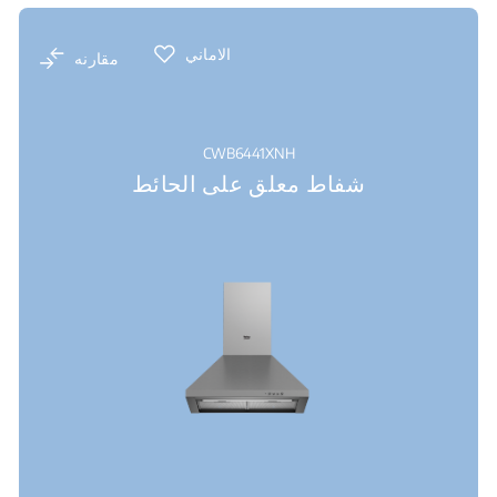
الاماني
مقارنه
CWB6441XNH
شفاط معلق على الحائط