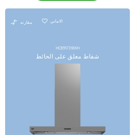
الاماني
مقارنه
HCB91731BXH
شفاط معلق على الحائط