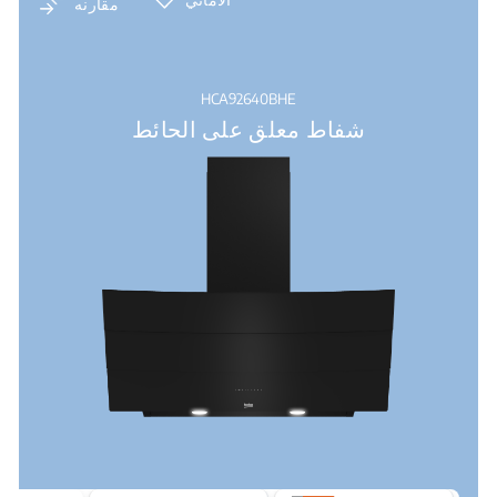
مقارنه
HCA92640BHE
شفاط معلق على الحائط