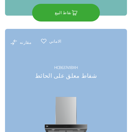
نقاط البيع
الاماني
مقارنه
HCB63741BXH
شفاط معلق على الحائط