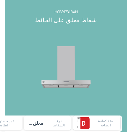
HCB91731BXH
شفاط معلق على الحائط
فئة كفاءة
نوع
عدد مستو
معلق على الحائط
الطاقة
الشفاط
الطاقة