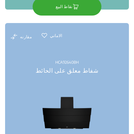
نقاط البيع
الاماني
مقارنه
HCA92640BH
شفاط معلق على الحائط