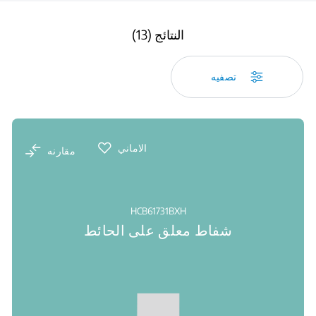
النتائج (13)
تصفيه
الاماني
مقارنه
HCB61731BXH
شفاط معلق على الحائط