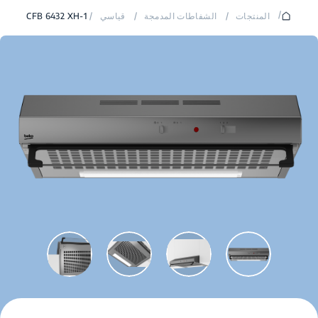
/
المنتجات
/
الشفاطات المدمجة
/
قياسي
/
CFB 6432 XH-1