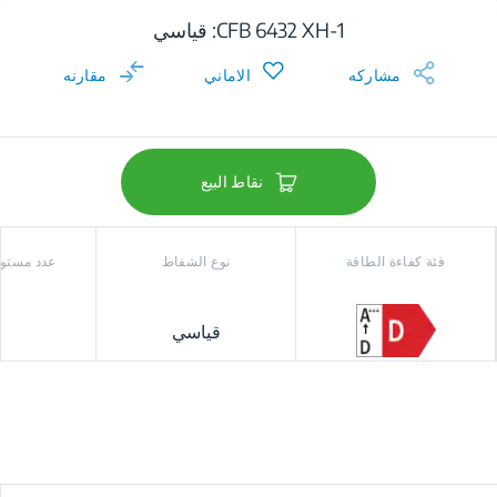
CFB 6432 XH-1: قياسي
مشاركه
الاماني
مقارنه
نقاط البيع
فئة كفاءة الطاقة
نوع الشفاط
عدد مستوي
قياسي
3