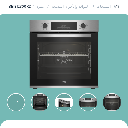
/
المنتجات
/
المواقد والأفران المدمجة
/
مفرد
/
BBIE12300XD
2