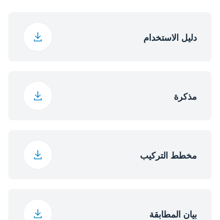
فتح لأسفل
نوع فتح الباب
29 kg
الوزن
220 - 240 فولت
فولت
ستانلس ستيل
لون
دليل الاستخدام
65.5 cm
ارتفاع العبوة
50 هرتز
التردد
66 cm
عرض العبوة
مذكرة
66 cm
عمق العبوة
31.5 kg
وزن العبوة
مخطط التركيب
أبعاد المكان المخصص -
560×550×590
الخزانة (العرض × العمق
× الارتفاع) (مم)
بيان المطابقة