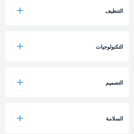
التنظيف
مساعدة المروحة
عدد رفوف الأسلاك
1
العادية
الطهي التقليدي
SteamShine
تنظيف بالبخار
التكنولوجيات
شواية كهربائية
شواية كهربائية
نوع الشواية
نصف شوي بالمروحة
التصميم
مروحة التبريد
المعزز
1 x Round Halogen
نوع الإضاءة
تسخين سفلي
Light (Top)
السلامة