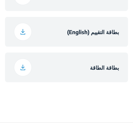
أبعاد المكان المخصص
560×550×600
(العرض × العمق ×
الارتفاع) (مم)
بطاقة التقييم (English)
بطاقة الطاقة