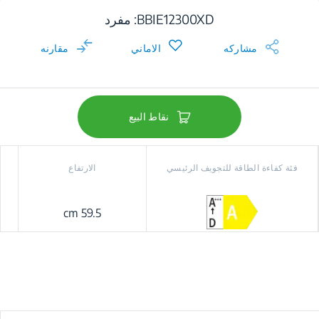
BBIE12300XD: مفرد
مشاركه
الاماني
مقارنه
نقاط البيع
فئة كفاءة الطاقة للتجويف الرئيسي
الارتفاع
59.5 cm
od+