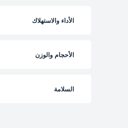
نظام التجفيف
لون
رف للكوب
الأداء والاستهلاك
خامة الحوض
عدد رفوف الأكوا
إعداد الوضع
نوع الشاشة
الأحجام والوزن
فئة كفاءة الطاقة
تصميم ذراع بخاخ
الارتفاع
استهلاك الطاقة (كيلو وا
السلامة
موزع منظفات منز
العرض
استهلاك الطاقة الس
قفل الأطفال
العمق
استهلاك المياه في ال