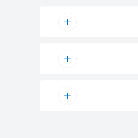
ثابت
فضي
ب مقاوم للصدأ
2
13
ال إي دي
A++
اع رش قوي
85 cm
0.9 kWh
59.8 cm
60 cm
12.9 L