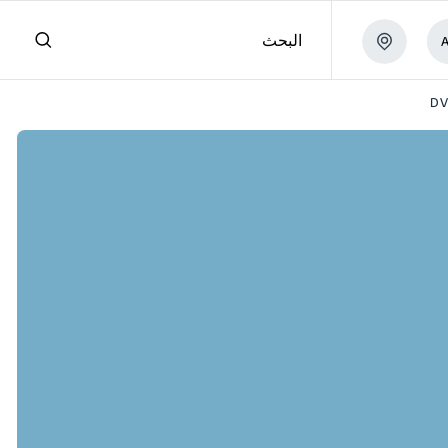
البحث
DV