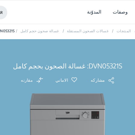
وصفات
المدوّنة
AR
المنتجات
/
غسالات الصحون المستقلة
/
غسالة صحون حجم كامل
/
N05321S
DVN05321S: غسالة الصحون بحجم كامل
مشاركه
الاماني
مقارنه