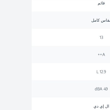
قائم
قاس كامل
13
A++
12.9 L
49 dBA
ال إي دي