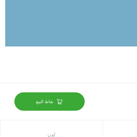
نقاط البيع
لون