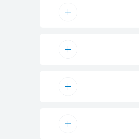
5
ة مئوية
صف حمولة
جة مئوية
Time Dela
Clean & Shine P
أقراص
Quick & Shine P
ل الأطفال
رنامج ميني
مثبت
وتو أقراص