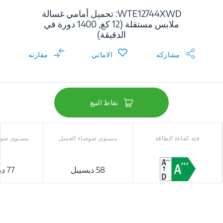
WTE12744XWD: تحميل أمامي غسالة
ملابس مستقلة (12 كغ, 1400 دورة في
الدقيقة)
مشاركه
الاماني
مقارنه
نقاط البيع
فئة كفاءة الطاقة
مستوى ضوضاء الغسل
مستوى ضوض
58 ديسيبل
77 ديسيبل