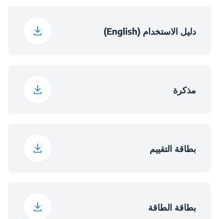
الملابس الثقيلة (داون
تعديل آلي للماء
وير)
65 cm
عرض العبوة
استهلاك المياه السنوي
دليل الاستخدام (English)
13199 L
(لتر / سنة)
برنامج رياضات / في
برنامج 11
68.5 cm
عمق العبوة
الهواء الطلق
230 فولت
فولت
79 kg
وزن العبوة
مذكرة
برنامج القمصان
برنامج 12
50 هرتز
التردد
StainExpert
برنامج 13
Programme
بطاقة التقييم
Hygiene+
برنامج 14
بطاقة الطاقة
CoolClean
برنامج 15