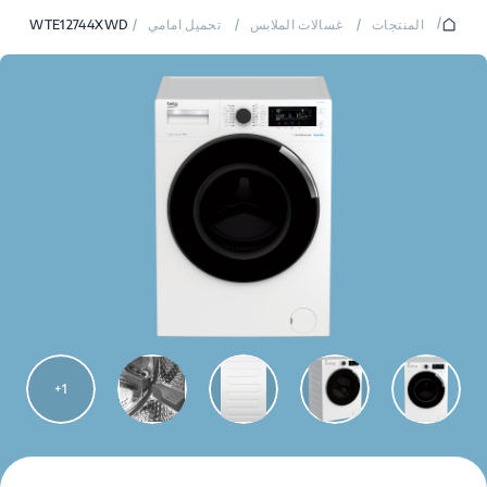
/
المنتجات
/
غسالات الملابس
/
تحميل امامي
/
WTE12744XWD
1