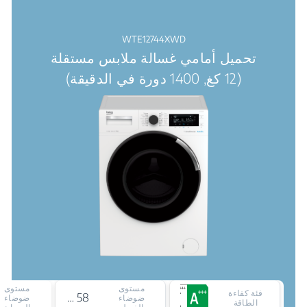
WTE12744XWD
تحميل أمامي غسالة ملابس مستقلة
(12 كغ, 1400 دورة في الدقيقة)
مستوى
مستوى
فئة كفاءة
58 ديسيبل
ضوضاء
ضوضاء
الطاقة