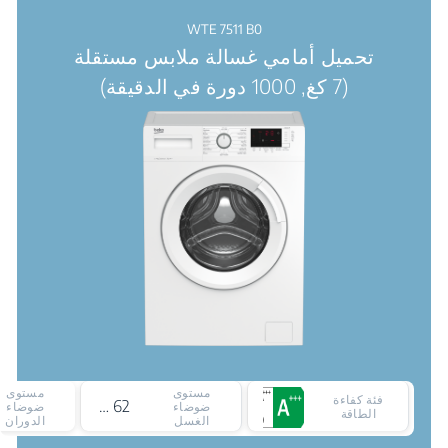
WTE 7511 B0
تحميل أمامي غسالة ملابس مستقلة
(7 كغ, 1000 دورة في الدقيقة)
مستوى
مستوى
فئة كفاءة
62 ديسيبل
ضوضاء
ضوضاء
الطاقة
الغسل
الدوران