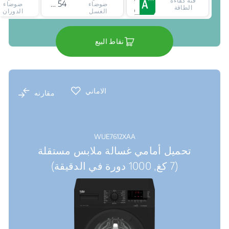
فئة كفاءة
54 ديسيبل
ضوضاء
ضوضاء
الطاقة
الغسل
الدوران
نقاط البيع
الاماني
مقارنه
WUE7612XAA
تحميل أمامي غسالة ملابس مستقلة
(7 كغ, 1000 دورة في الدقيقة)