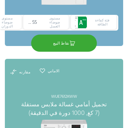
مستوى
مستوى
فئة كفاءة
55 ديسيبل
ضوضاء
ضوضاء
الطاقة
الغسل
الدوران
نقاط البيع
الاماني
مقارنه
WUE7612XWW
تحميل أمامي غسالة ملابس مستقلة
(7 كغ, 1000 دورة في الدقيقة)