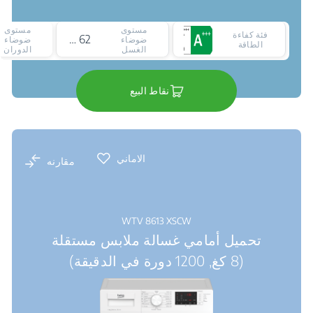
مستوى
مستوى
فئة كفاءة
62 ديسيبل
ضوضاء
ضوضاء
الطاقة
الغسل
الدوران
نقاط البيع
الاماني
مقارنه
WTV 8613 XSCW
تحميل أمامي غسالة ملابس مستقلة
(8 كغ, 1200 دورة في الدقيقة)