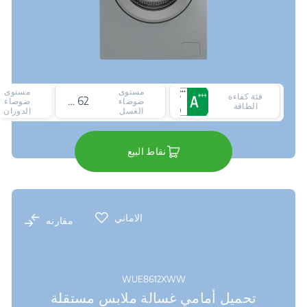
مستوى
مستوى
فئة كفاءة
62 ديسيبل
ضوضاء
ضوضاء
الطاقة
الغسل
الدوران
نقاط البيع
الاماني
مقارنه
WUE8612XWW
تحميل أمامي غسالة ملابس مستقلة