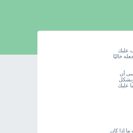
ب عليك
له خاليًا
سى أن
 وبشكل
ا عليك
ا إذا كان