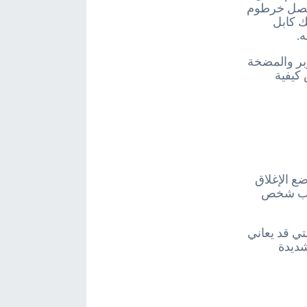
 افصل خرطوم
ك كابل
ه.
لوبر والمضخة
كيفية
ضع الإغلاق
حاب شخص
ي قد يعاني
 شديدة