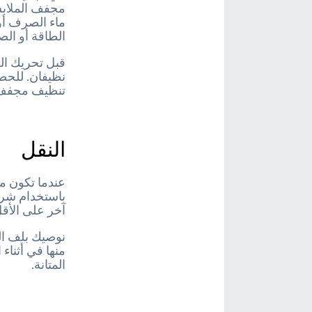
مجفف الملابس 
ماء الصرف أو
الطاقة أو الص
قبل تحريك الج
نظيفان. للحص
تنظيف مجفف 
النقل
عندما تكون مس
باستخدام شري
آخر على الأق
نوصيك بلف ال
منها في أثناء 
المتانة.