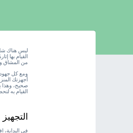
ليس هناك شك 
القيام بها إثا
من المشاق ومم
ومع كل جهود ا
أجهزتك المنزل
صحيح، وهذا ي
القيام به لتح
التجهيز
في البداية، 