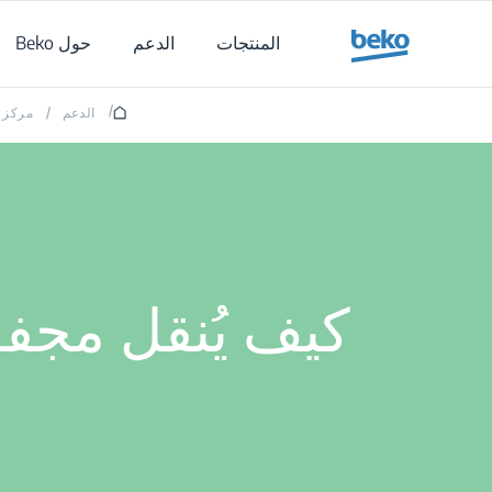
Main content starts her
المنتجات
الدعم
حول Beko
/
الدعم
/
مركز 
كيف يُنقل مجف