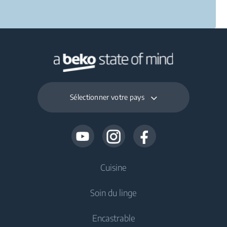
Sélectionner votre pays
Cuisine
Soin du linge
Froid
Encastrable
Réfrigérateur
Lave-linge