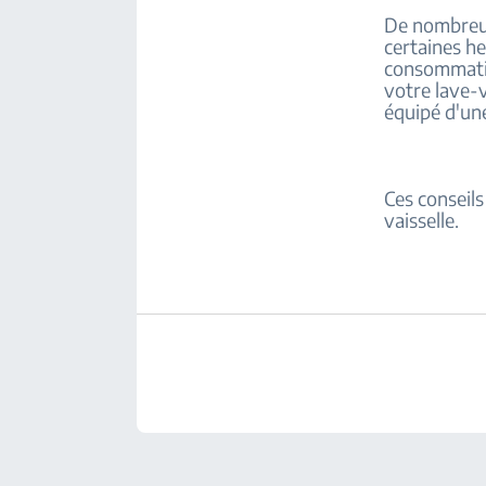
De nombreux 
certaines h
consommation
votre lave-v
équipé d'un
Ces conseils
vaisselle.