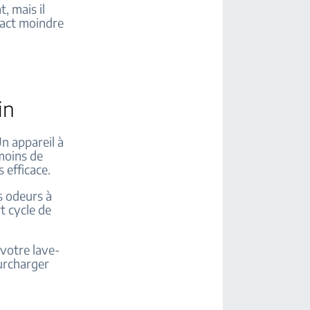
, mais il
pact moindre
in
Un appareil à
 moins de
 efficace.
s odeurs à
t cycle de
 votre lave-
surcharger