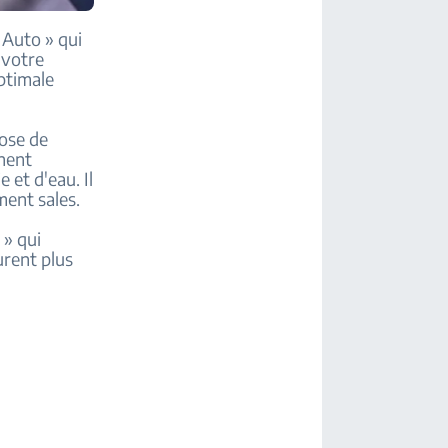
Auto » qui
 votre
optimale
pose de
nent
 et d'eau. Il
ment sales.
» qui
urent plus