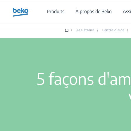
Main content starts here
Produits
À propos de Beko
Ass
5 c
/
Assistance
/
Centre d'aide
/
5 façons d'amé