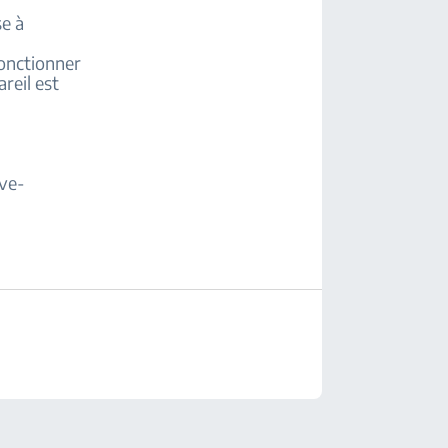
se à
fonctionner
reil est
ave-