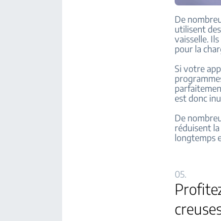
De nombreux
utilisent de
vaisselle. I
pour la char
Si votre app
programmes 
parfaitement
est donc inu
De nombreux
réduisent l
longtemps e
05.
Profite
creuse