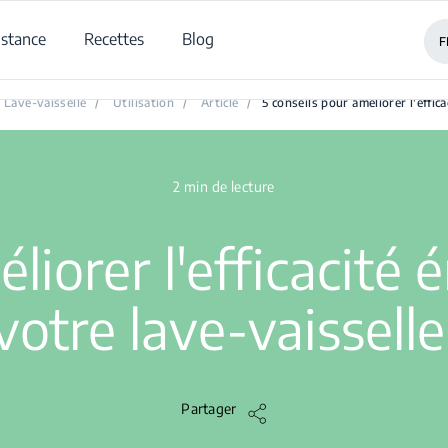
istance
Recettes
Blog
F
onseils pour améliorer l'efficacité énergétique de votre lave-vaiss
Lave-vaisselle
/
Utilisation
/
Article
/
5 conseils pour améliorer l'effic
2 min de lecture
liorer l'efficacité
votre lave-vaisselle
Partager