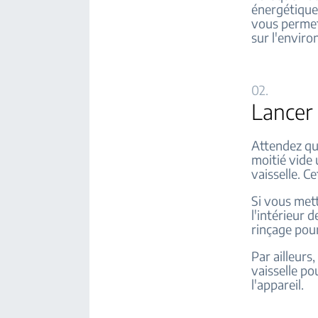
énergétique 
vous permet
sur l'envir
02.
Lancer 
Attendez que
moitié vide 
vaisselle. C
Si vous mett
l'intérieur 
rinçage pour 
Par ailleurs
vaisselle po
l'appareil.