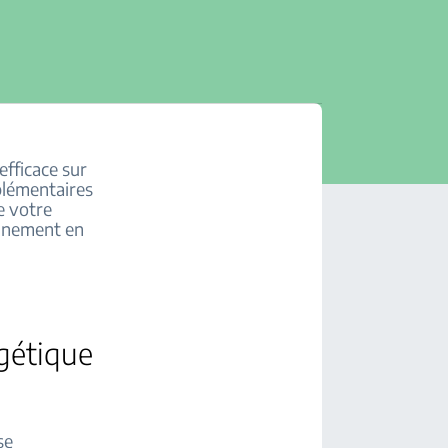
 efficace sur
pplémentaires
e votre
onnement en
rgétique
se