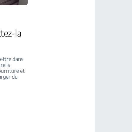
ttez-la
mettre dans
reils
urriture et
harger du