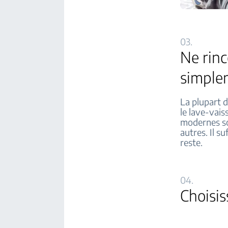
03.
Ne rinc
simple
La plupart d
le lave-vais
modernes so
autres. Il su
reste.
04.
Choisi