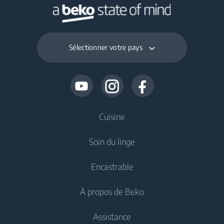
Sélectionner votre pays
Cuisine
Soin du linge
Froid
Encastrable
Réfrigérateur
Lave-linge
À propos de Beko
Congélateur
Lave-linge pose libre
Froid
Réfrigérateur-congélateur
Assistance
Lavante-séchante
Réfrigérateur encastrable