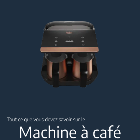
Main content starts here
Tout ce que vous devez savoir sur le
Machine à café