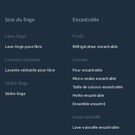
Soin du linge
Encastrable
Lave-linge
Froid
Lave-linge pose libre
Réfrigérateur encastrable
Lavante-séchante
Cuisson
Lavante-séchante pose libre
Four encastrable
Micro-ondes encastrable
Sèche-linge
Table de cuisson encastrable
Sèche-linge
Hotte encastrable
Ensemble encastré
Lave-vaisselle
Lave-vaisselle encastrable