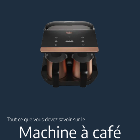
Main content starts here
Tout ce que vous devez savoir sur le
Machine à café