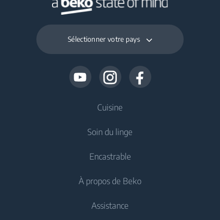
Sélectionner votre pays
Cuisine
Soin du linge
Froid
Encastrable
Réfrigérateur
Lave-linge
À propos de Beko
Congélateur
Lave-linge pose libre
Froid
Réfrigérateur-congélateur
Assistance
Lavante-séchante
Réfrigérateur encastrable
Réfrigérateur encastrable