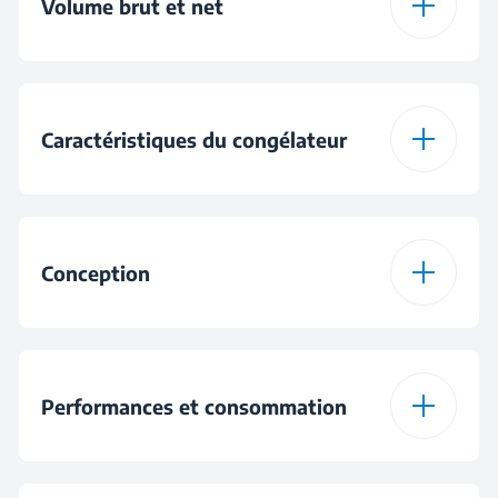
Volume brut et net
Volume brut total
467 L
Caractéristiques du congélateur
Total Net Volume
451 L
Capacité de
20 kg
Volume net du
congélation par jour
451 L
Conception
congélateur
Freezer Position
Chest
Performances et consommation
Display Position
3 Light & Pot