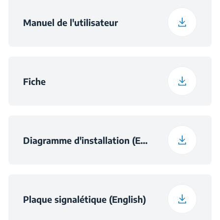
Largeur avec
Manuel de l'utilisateur
161.6 cm
Fréquence
50 Hz
emballage
Profondeur avec
74.2 cm
emballage
Fiche
Poids avec emballage
60 kg
Diagramme d'installation (English)
Plaque signalétique (English)