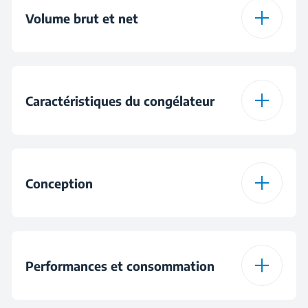
Volume brut et net
Volume brut total
250 L
Caractéristiques du congélateur
Total Net Volume
215 L
Fast Freeze
Yes
Volume net du
215 L
Conception
congélateur
Type de machine à
Bac à glaçons
glaçons
Porte réversible
Performances et consommation
Nombre de tiroirs
6
Freezer Position
Upright