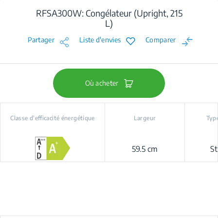
RFSA300W: Congélateur (Upright, 215
L)
Partager
Liste d'envies
Comparer
Où acheter
Classe d'efficacité énergétique
Largeur
Type
59.5 cm
St