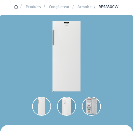
/
Produits
/
Congélateur
/
Armoire
/
RFSA300W