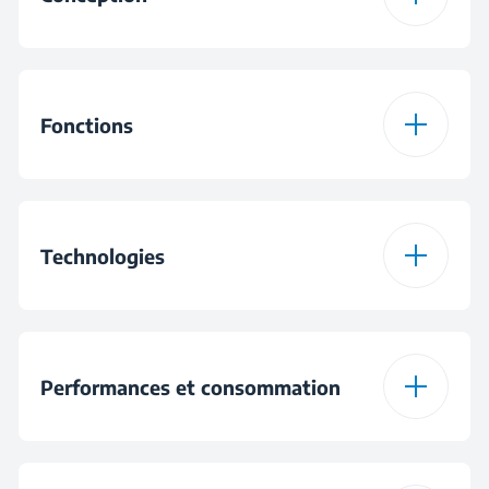
Couleur
Inox
Fonctions
Type de commandes
Boutons-poussoirs
Nombre de niveaux
3
Type d'éclairage
LED Illumination®
de puissance
Technologies
Nombre d'ampoules
2
Filtres à charbon
Performances et consommation
Puissance des
4 W
éclairages
Filtres lavables en
lave-vaisselle
Classe d'efficacité