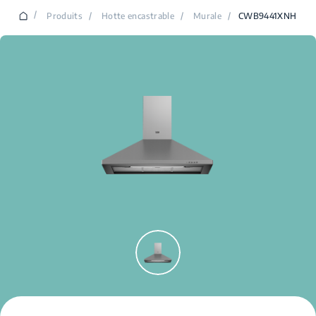
/
Produits
/
Hotte encastrable
/
Murale
/
CWB9441XNH