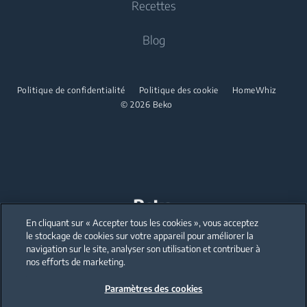
Recettes
Lavante-séchante pose libre
Cuisson
Cuisson
Beko Corporate
Sèche-linge
Blog
Four encastrable
Cuisinière pose libre
Partenariats
Micro-ondes encastrable
Sèche-linge
Four encastrable
Table de cuisson encastrable
Politique de confidentialité
Politique des cookie
HomeWhiz
Mini-four
© 2026 Beko
Hotte encastrable
Micro-ondes encastrable
Ensemble encastré
Micro-ondes pose libre
Lave-vaisselle
Table de cuisson encastrable
Lave-vaisselle encastrable
Hotte encastrable
En cliquant sur « Accepter tous les cookies », vous acceptez
Our parent company, Beko has 55,000 employees throughout the world
Ensemble encastré
with its global operations through its subsidiaries in 57 countries and 45
le stockage de cookies sur votre appareil pour améliorer la
production facilities in 13 countries
navigation sur le site, analyser son utilisation et contribuer à
(i.e. Türkiye, UK, Italy, Romania, Slovakia, Poland, South Africa, Russia,
Lave-vaisselle
Pakistan, India, Bangladesh, Thailand and China).
nos efforts de marketing.
Paramètres des cookies
Beko became the largest white goods company in Europe with its
Lave-vaisselle pose libre
market share (based on volumes). Beko’s 31 R&D and Design Centers &