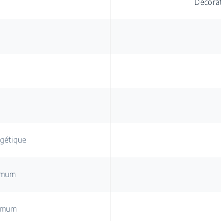
Décorat
rgétique
imum
ximum