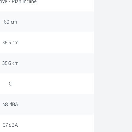
ive - Plan incliné
60 cm
36.5 cm
38.6 cm
C
48 dBA
67 dBA