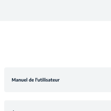
Hauteur
Capacité de ventilation
Largeur
Niveau sonore min
Profondeur
Niveau sonore ma
Poids
Classe d'efficacité fluid
Hauteur avec emba
Manuel de l'utilisateur
Classe d'efficacité éc
Largeur avec embal
Classe d'efficacité filtrat