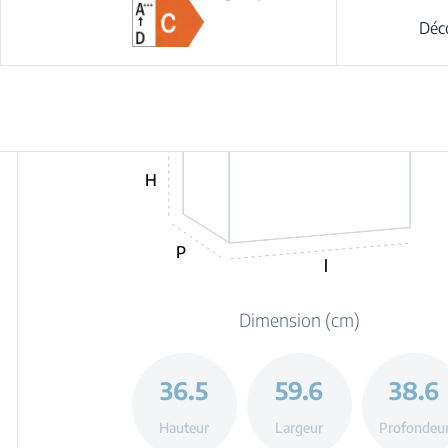
Déco
H
P
l
Dimension (cm)
36.5
59.6
38.6
Hauteur
Largeur
Profondeu