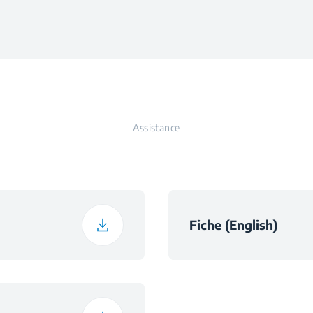
 maximale
imum
Assistance
ximum
odynamique
llage
Fiche (English)
lairage
lage
ion graisses