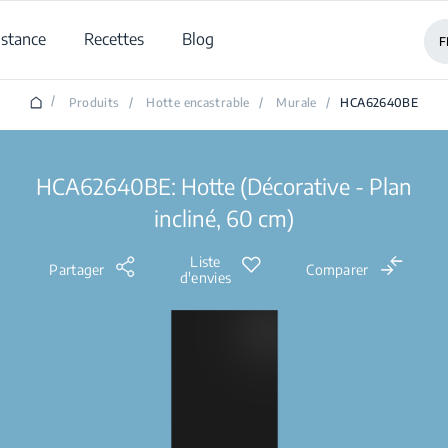
istance
Recettes
Blog
F
/
Produits
/
Hotte encastrable
/
Murale
/
HCA62640BE
HCA62640BE: Hotte (Décorative - Plan
incliné, 60 cm)
Liste
Partager
Comparer
d'envies