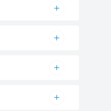
Noir laqué
3
andes tactiles
 Illumination®
2
3 W
C
1
anneau périphérique
256 m³/h