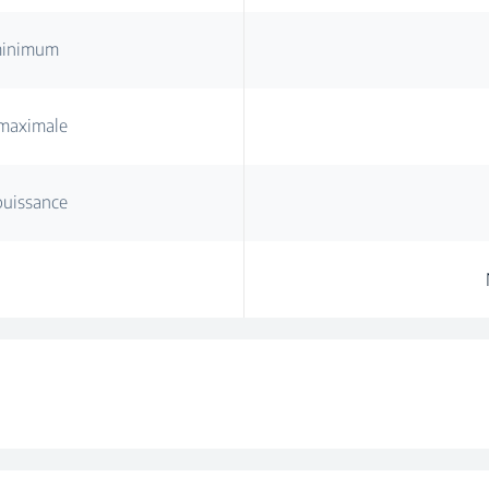
 minimum
 maximale
puissance
Décorat