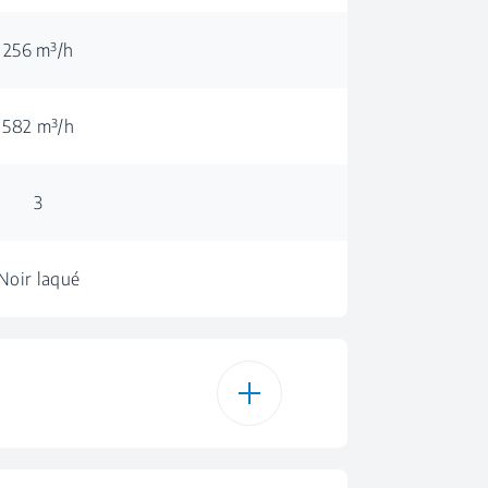
256 m³/h
582 m³/h
3
Noir laqué
ive - Plan incliné