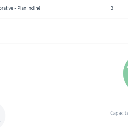
rative - Plan incliné
3
Capacit
r