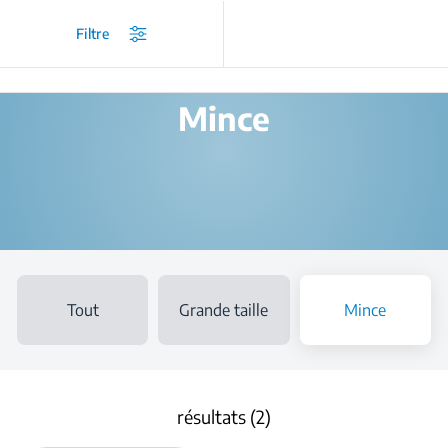
/
Produits
/
Lave-vaisselle pose libre
/
Mince
Filtre
Mince
Tout
Grande taille
Mince
résultats (2)