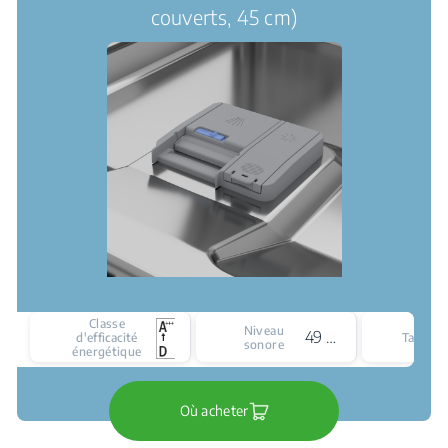
couverts, 45 cm)
Classe
Niveau
49 dBA
d'efficacité
Taille
sonore
énergétique
Où acheter