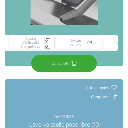
Classe
Niveau
49 dBA
d'efficacité
Taille
sonore
énergétique
Où acheter
Liste d'envies
Comparer
DVS05025S
Lave-vaisselle pose libre (10