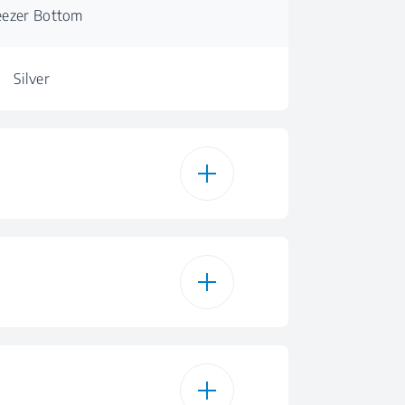
eezer Bottom
Silver
386 L
386 L
ransparente
223 L