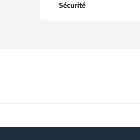
Consommation d'énergie quoti
Sécurité
Controls Type
Largeur
Classe climatiqu
Type d'installati
Alarme de porte ou
Profondeur
Tension
Type de poigné
Poids
Fréquence
Couleur
Hauteur avec emba
Largeur avec embal
Profondeur avec emb