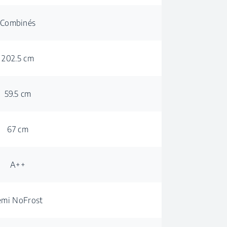
Combinés
202.5 cm
59.5 cm
67 cm
A++
emi NoFrost