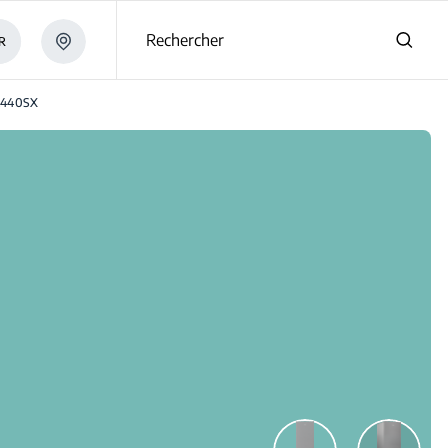
Rechercher
R
440SX