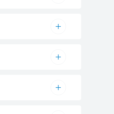
1
143 L
Yes
6
30 L
teau à glaçons
4
Yes
A++
00 kWh/an
eezer Bottom
202.5 cm