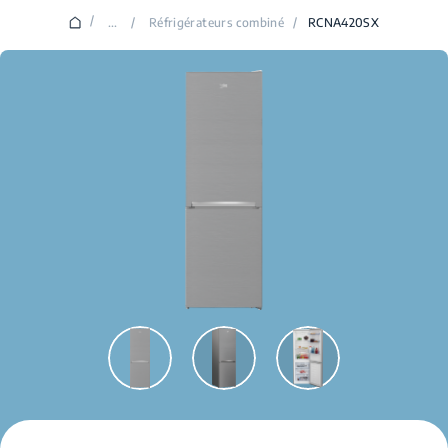
/
...
/
Réfrigérateurs combiné
/
RCNA420SX