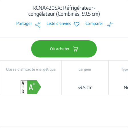
RCNA420SX: Réfrigérateur-
congélateur (Combinés, 59.5 cm)
Partager
Liste d'envies
Comparer
Où acheter
Classe d'efficacité énergétique
Largeur
Type
59.5 cm
N