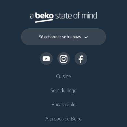
Sélectionner votre pays
Cuisine
Soin du linge
Froid
Encastrable
Réfrigérateur
Lave-linge
À propos de Beko
Congélateur
Lave-linge pose libre
Froid