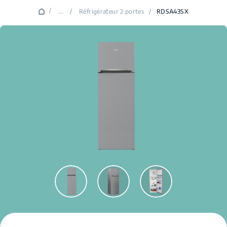
/
...
/
Réfrigérateur 2 portes
/
RDSA43SX