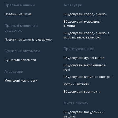
Пральні машини
Аксесуари
Пральні машини
Вбудовувані холодильники
Вбудовувані морозильні
Пральні машини з
камери
сушаркою
Вбудовувані холодильники з
морозильною камерою
Пральні машини із сушаркою
Приготування їжі
Сушильні автомати
Вбудовувані духові шафи
Сушильні автомати
Вбудовувані мікрохвильові
печі
Аксесуари
Вбудовувані варильні поверхні
Монтажні комплекти
Кухонні витяжки
Вбудовувані комплекти
Миття посуду
Вбудовувані посудомийні
машини