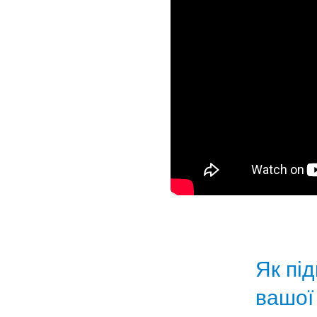
Як пі
вашої