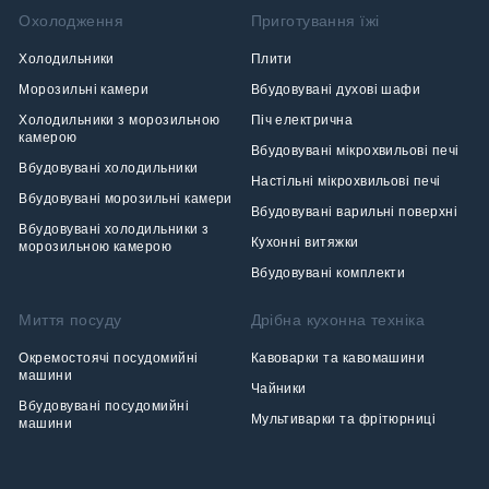
Охолодження
Приготування їжі
Холодильники
Плити
Морозильні камери
Вбудовувані духові шафи
Холодильники з морозильною
Піч електрична
камерою
Вбудовувані мікрохвильові печі
Вбудовувані холодильники
Настільні мікрохвильові печі
Вбудовувані морозильні камери
Вбудовувані варильні поверхні
Вбудовувані холодильники з
Кухонні витяжки
морозильною камерою
Вбудовувані комплекти
Миття посуду
Дрібна кухонна техніка
Окремостоячі посудомийні
Кавоварки та кавомашини
машини
Чайники
Вбудовувані посудомийні
Мультиварки та фрітюрниці
машини