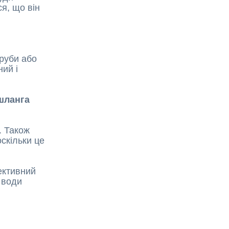
я, що він
труби або
ий і
шланга
. Також
оскільки це
ективний
 води