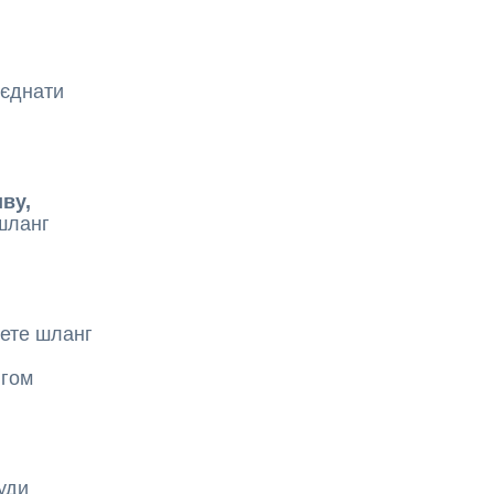
’єднати
ву,
шланг
дете шланг
нгом
уди