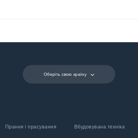
Оберіть свою країну
Прання і прасування
Вбудовувана техніка