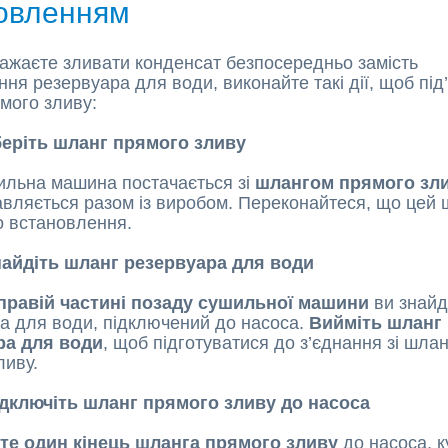
овленням
ажаєте зливати конденсат безпосередньо замість
ня резервуара для води, виконайте такі дії, щоб під
мого зливу:
беріть шланг прямого зливу
льна машина постачається зі
шлангом прямого зли
авляється разом із виробом. Переконайтеся, що цей 
о встановлення.
найдіть шланг резервуара для води
правій частині позаду сушильної машини
ви знай
а для води, підключений до насоса.
Вийміть шланг
ра для води
, щоб підготуватися до з’єднання зі шла
ливу.
ідключіть шланг прямого зливу до насоса
йте один кінець шланга прямого зливу
до насоса, к