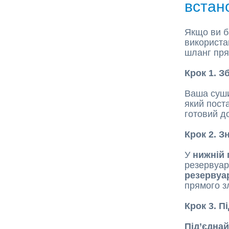
встан
Якщо ви б
використан
шланг пря
Крок 1. З
Ваша суши
який пост
готовий д
Крок 2. З
У
нижній 
резервуар
резервуа
прямого з
Крок 3. П
Під’єдна