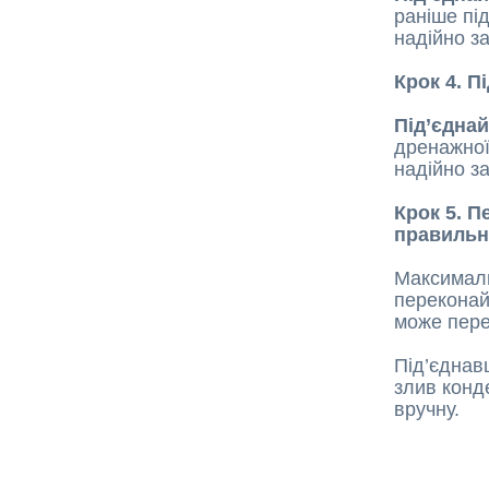
раніше пі
надійно за
Крок 4. П
Під’єдна
дренажної
надійно з
Крок 5. 
правильн
Максимал
перекона
може пере
Під’єднав
злив конд
вручну.