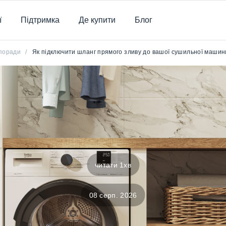
ї
Підтримка
Де купити
Блог
 поради
/
Як підключити шланг прямого зливу до вашої сушильної маши
читати 1хв
08 серп. 2026