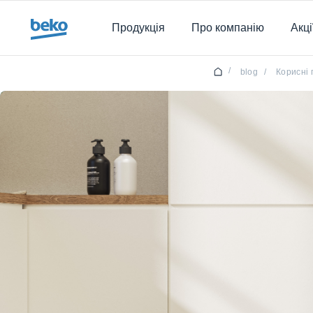
Main content starts here
Продукція
Про компанію
Акці
/
blog
/
Корисні