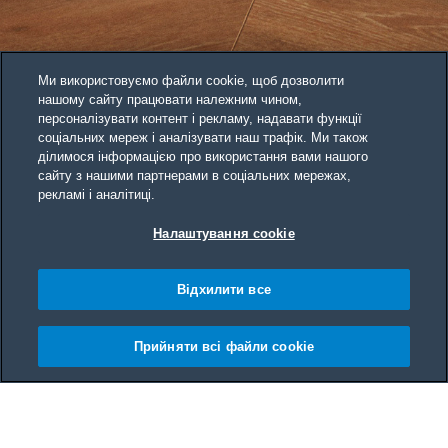
Ми використовуємо файли cookie, щоб дозволити
нашому сайту працювати належним чином,
персоналізувати контент і рекламу, надавати функції
соціальних мереж і аналізувати наш трафік. Ми також
ділимося інформацією про використання вами нашого
сайту з нашими партнерами в соціальних мережах,
рекламі і аналітиці.
Налаштування cookie
Відхилити все
Прийняти всі файли сookie
Main content starts here