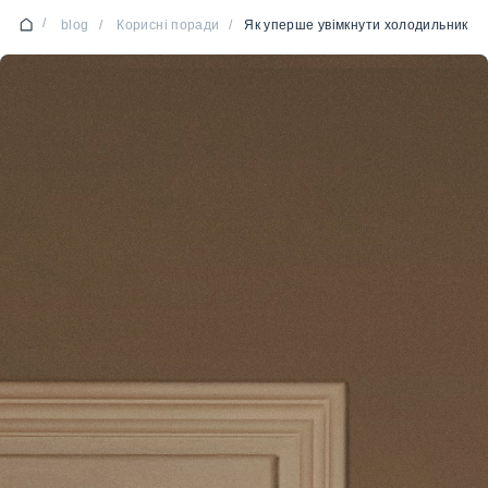
/
blog
/
Корисні поради
/
Як уперше увімкнути холодильник