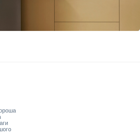
хороша
а
аги
ашого