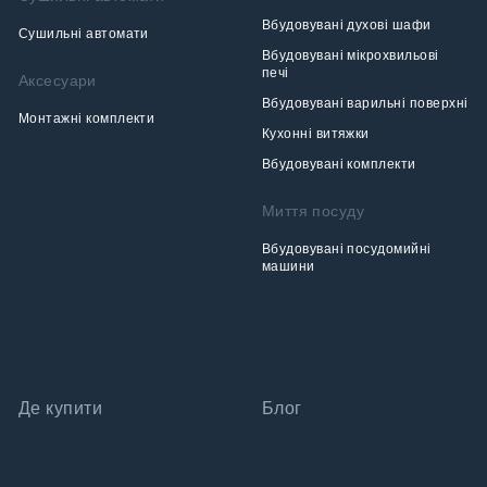
Вбудовувані духові шафи
Сушильні автомати
Вбудовувані мікрохвильові
печі
Аксесуари
Вбудовувані варильні поверхні
Монтажні комплекти
Кухонні витяжки
Вбудовувані комплекти
Миття посуду
Вбудовувані посудомийні
машини
Де купити
Блог