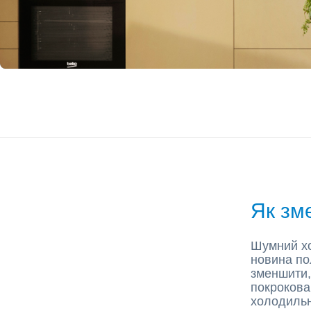
Як зм
Шумний х
новина по
зменшити,
покрокова
холодильн