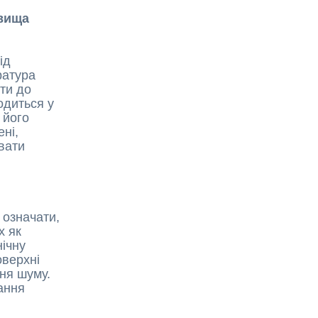
овища
ід
ратура
ти до
одиться у
 його
ені,
вати
 означати,
х як
нічну
оверхні
ня шуму.
ання