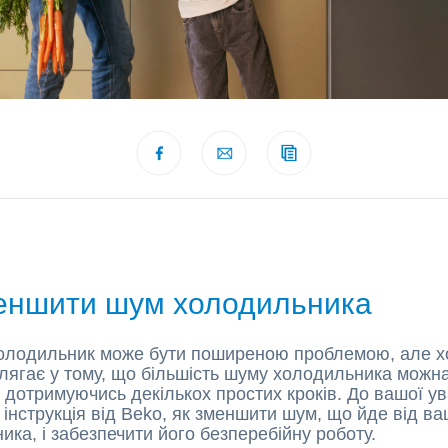
еншити шум холодильника
олодильник може бути поширеною проблемою, але 
лягає у тому, що більшість шуму холодильника можн
 дотримуючись декількох простих кроків. До вашої ув
 інструкція від Beko, як зменшити шум, що йде від в
ика, і забезпечити його безперебійну роботу.