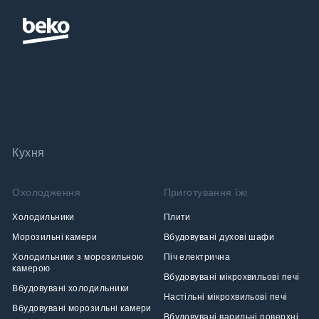
Кухня
Охолодження
Приготування їжі
Холодильники
Плити
Морозильні камери
Вбудовувані духові шафи
Холодильники з морозильною
Піч електрична
камерою
Вбудовувані мікрохвильові печі
Вбудовувані холодильники
Настільні мікрохвильові печі
Вбудовувані морозильні камери
Вбудовувані варильні поверхні