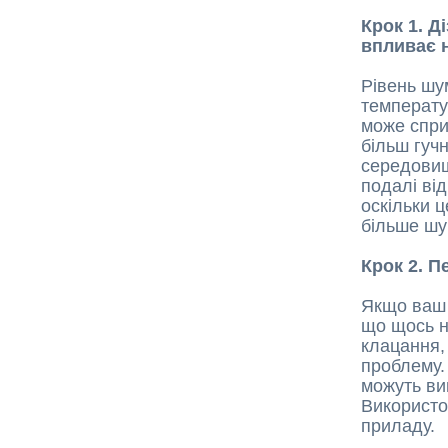
Крок 1. 
впливає 
Рівень шу
температу
може спри
більш гуч
середовищ
подалі від
оскільки 
більше шу
Крок 2. П
Якщо ваш 
що щось не
клацання, 
проблему.
можуть ви
Використо
приладу.