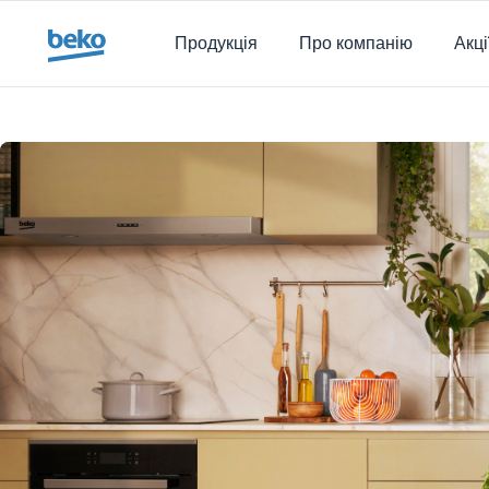
Main content starts here
Продукція
Про компанію
Акці