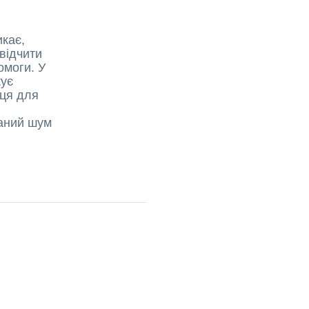
кає,
відчити
омоги. У
жує
вця для
жаний шум