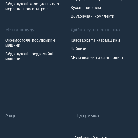
Вбудовувані холодильники з
Кухонні витяжки
морозильною камерою
Вбудовувані комплекти
Миття посуду
Дрібна кухонна техніка
Окремостоячі посудомийні
Кавоварки та кавомашини
машини
Чайники
Вбудовувані посудомийні
Мультиварки та фрітюрниці
машини
Акції
Підтримка
Довідковий центр