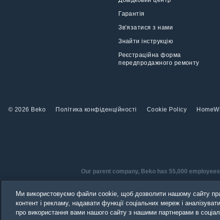
Гарантія
Зв’язатися з нами
Знайти інструкцію
Реєстраційна форма
передпродажного ремонту
© 2026 Beko
Політика конфіденційності
Cookie Policy
HomeW
Our parent company, Beko has 55,000 employees thr
Beko became the largest white goods comp
Ми використовуємо файли cookie, щоб дозволити нашому сайту пр
are home to over 
контент і рекламу, надавати функції соціальних мереж і аналізува
про використання вами нашого сайту з нашими партнерами в соціаль