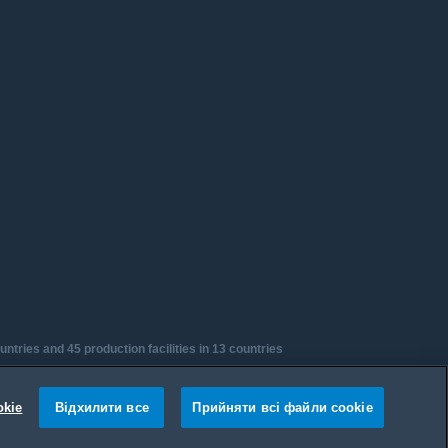
tries and 45 production facilities in 13 countries
Design Centers & Offices across the globe
lications to date.
okie
Відхилити все
Прийняти всі файли сookie