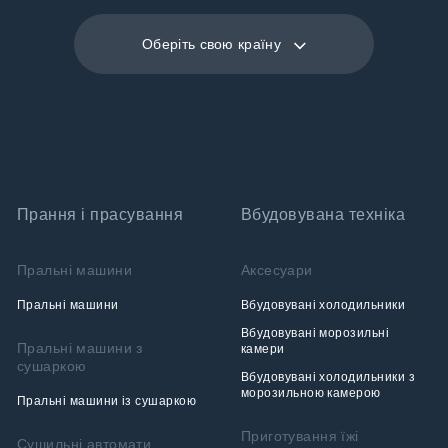
Оберіть свою країну
Прання і прасування
Вбудовувана техніка
Пральні машини
Аксесуари
Пральні машини
Вбудовувані холодильники
Вбудовувані морозильні
Пральні машини з
камери
сушаркою
Вбудовувані холодильники з
морозильною камерою
Пральні машини із сушаркою
Приготування їжі
Сушильні автомати