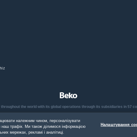
hiz
oughout the world with its global operations through its subsidiaries in 57 coun
any in Europe with its market share (based on volumes). Beko’s 31 R&D and 
ацювати належним чином, персоналізувати
2,300 researchers and hold more than 3,500 international registered patent app
Налаштування co
ти наш трафік. Ми також ділимося інформацією
них мережах, рекламі і аналітиці.