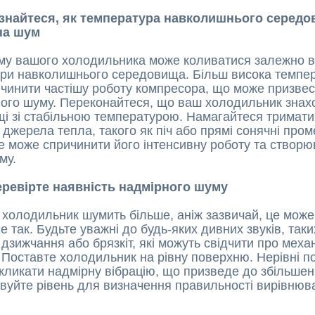
Дізнайтеся, як температура навколишнього серед
на шум
му вашого холодильника може коливатися залежно в
ри навколишнього середовища. Більш висока темпе
чинити частішу роботу компресора, що може призвес
ного шуму. Переконайтеся, що ваш холодильник знах
і зі стабільною температурою. Намагайтеся тримати
 джерела тепла, такого як піч або прямі сонячні пром
це може спричинити його інтенсивну роботу та створю
му.
еревірте наявність надмірного шуму
холодильник шумить більше, аніж зазвичай, це може
 так. Будьте уважні до будь-яких дивних звуків, таки
дзижчання або брязкіт, які можуть свідчити про меха
 Поставте холодильник на рівну поверхню. Нерівні п
кликати надмірну вібрацію, що призведе до збільшен
вуйте рівень для визначення правильності вирівнюв