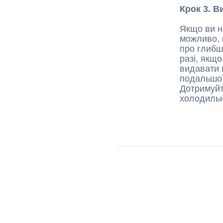
Крок 3. В
Якщо ви н
можливо, 
про глибш
разі, якщ
видавати 
подальшої
Дотримуйт
холодильн