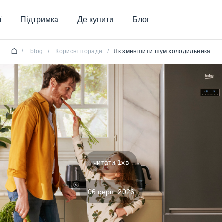
ї
Підтримка
Де купити
Блог
/
blog
/
Корисні поради
/
Як зменшити шум холодильника
читати 1хв
06 серп. 2026