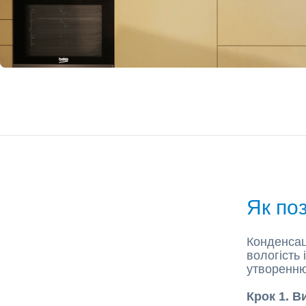
Як по
Конденсац
вологість 
утворенню
Крок 1. В