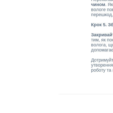
чином
. Я
вологе по
перешкод,
Крок 5. З
Закривай
тим, як по
волога, щ
допомагає
Дотримуйте
утворення
роботу та