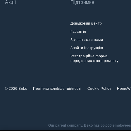
Акції
Підтримка
Довідковий центр
Гарантія
Зв’язатися з нами
Знайти інструкцію
Реєстраційна форма
передпродажного ремонту
© 2026 Beko
Політика конфіденційності
Cookie Policy
HomeW
Our parent company, Beko has 55,000 employees thr