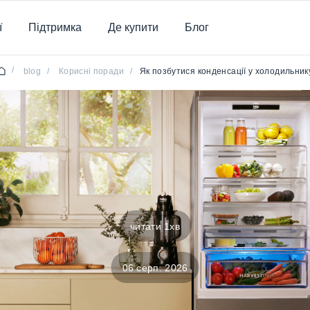
ї
Підтримка
Де купити
Блог
/
blog
/
Корисні поради
/
Як позбутися конденсації у холодильник
читати 1хв
06 серп. 2026