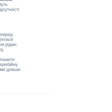
муть
дсутності
перед
лятися
ня рідин
у.
меншити
еребійну
ими довше.