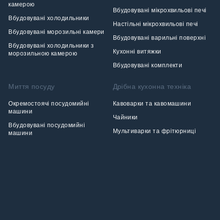
камерою
Вбудовувані мікрохвильові печі
Вбудовувані холодильники
Настільні мікрохвильові печі
Вбудовувані морозильні камери
Вбудовувані варильні поверхні
Вбудовувані холодильники з
Кухонні витяжки
морозильною камерою
Вбудовувані комплекти
Миття посуду
Дрібна кухонна техніка
Окремостоячі посудомийні
Кавоварки та кавомашини
машини
Чайники
Вбудовувані посудомийні
Мультиварки та фрітюрниці
машини