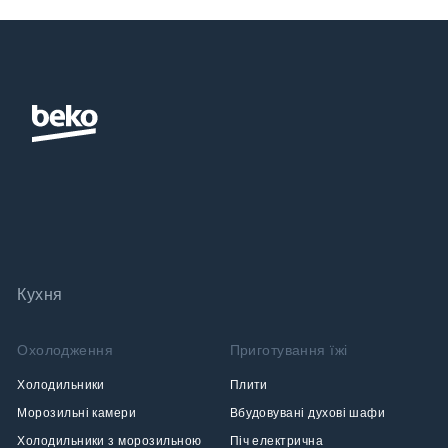
Кухня
Охолодження
Приготування їжі
Холодильники
Плити
Морозильні камери
Вбудовувані духові шафи
Холодильники з морозильною
Піч електрична