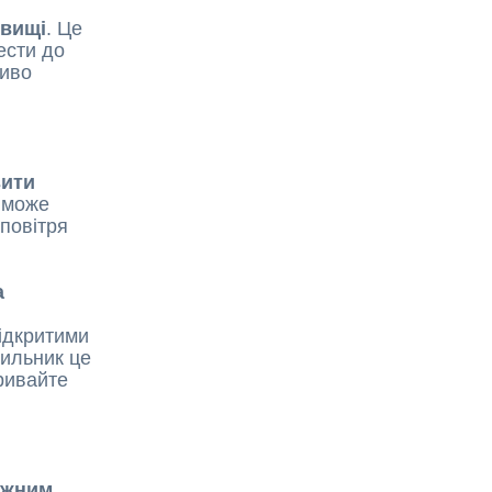
овищі
. Це
ести до
ливо
зити
 може
повітря
а
відкритими
дильник це
ривайте
ежним