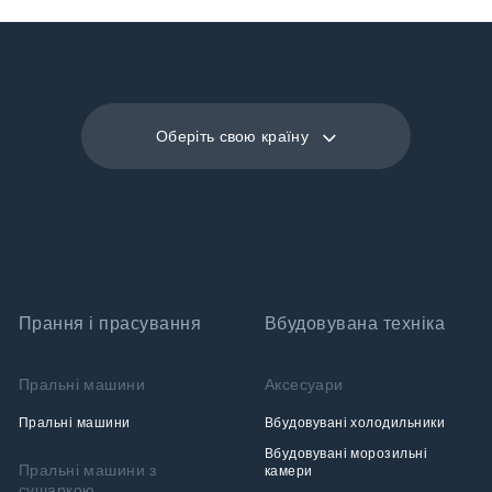
Оберіть свою країну
Прання і прасування
Вбудовувана техніка
Пральні машини
Аксесуари
Пральні машини
Вбудовувані холодильники
Вбудовувані морозильні
Пральні машини з
камери
сушаркою