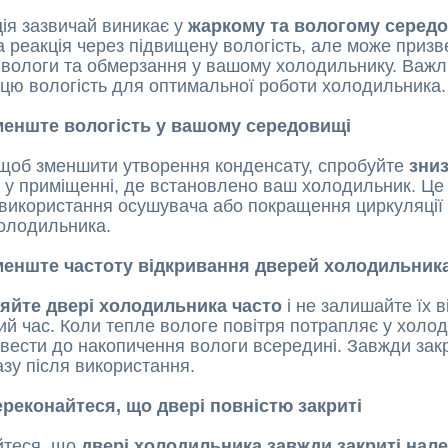
ія зазвичай виникає у
жаркому та вологому серед
 реакція через підвищену вологість, але може призв
вологи та обмерзання у вашому холодильнику. Важ
цю вологість для оптимальної роботи холодильника.
Зменште вологість у вашому середовищі
 щоб зменшити утворення конденсату, спробуйте
зни
ь
у приміщенні, де встановлено ваш холодильник. Це
використання осушувача або покращення циркуляції 
олодильника.
Зменште частоту відкривання дверей холодильник
няйте двері холодильника часто
і не залишайте їх 
ий час. Коли тепле вологе повітря потрапляє у холо
вести до накопичення вологи всередині. Завжди зак
азу після використання.
ереконайтеся, що двері повністю закриті
йтеся, що
двері холодильника завжди закриті нал