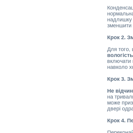
Конденсац
нормальна
надлишку 
зменшити 
Крок 2. 
Для того,
вологіст
включати 
навколо х
Крок 3. 
Не відчи
на тривал
може приз
двері одр
Крок 4. П
Перекона