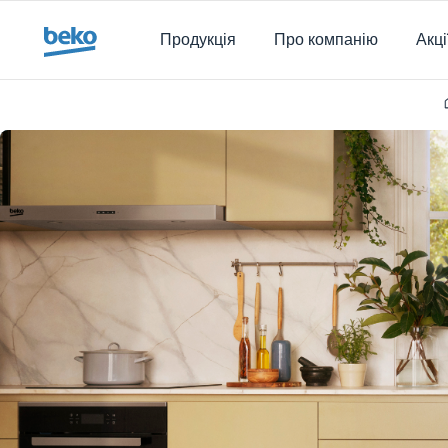
Main content starts here
Продукція
Про компанію
Акці