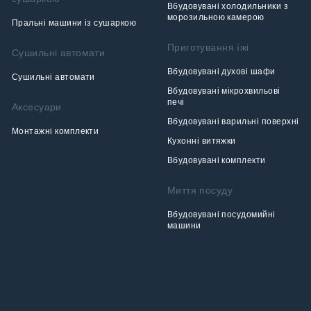
Вбудовувані холодильники з
морозильною камерою
Пральні машини із сушаркою
Приготування їжі
Сушильні автомати
Вбудовувані духові шафи
Сушильні автомати
Вбудовувані мікрохвильові
печі
Аксесуари
Вбудовувані варильні поверхні
Монтажні комплекти
Кухонні витяжки
Вбудовувані комплекти
Миття посуду
Вбудовувані посудомийні
машини