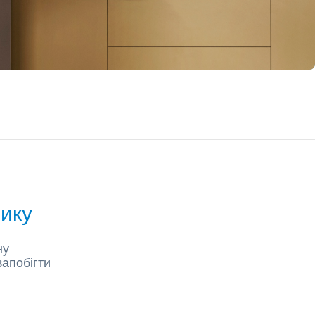
нику
ну
запобігти