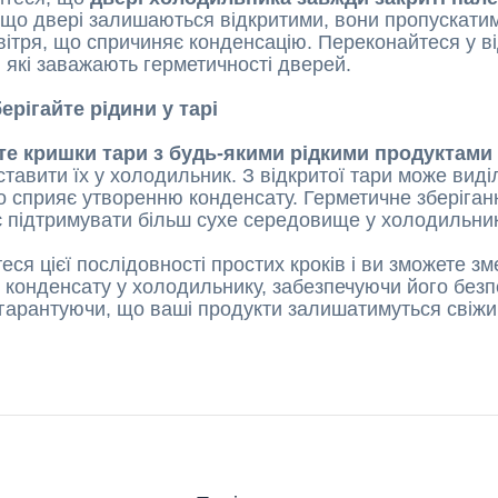
кщо двері залишаються відкритими, вони пропускати
вітря, що спричиняє конденсацію. Переконайтеся у ві
 які заважають герметичності дверей.
берігайте рідини у тарі
те кришки тари з будь-якими рідкими продуктами
ставити їх у холодильник. З відкритої тари може виді
о сприяє утворенню конденсату. Герметичне зберіган
 підтримувати більш сухе середовище у холодильник
ся цієї послідовності простих кроків і ви зможете з
 конденсату у холодильнику, забезпечуючи його безп
 гарантуючи, що ваші продукти залишатимуться свіж