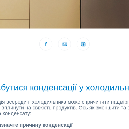
збутися конденсації у холодиль
ія всередині холодильника може спричинити надмір
і вплинути на свіжість продуктів. Ось як зменшити та 
 конденсату:
изначте причину конденсації