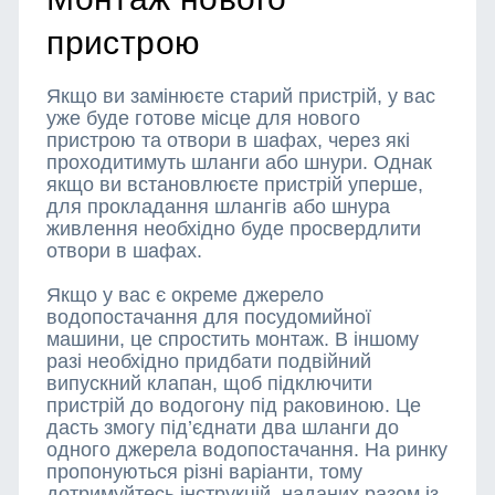
пристрою
Якщо ви замінюєте старий пристрій, у вас
уже буде готове місце для нового
пристрою та отвори в шафах, через які
проходитимуть шланги або шнури. Однак
якщо ви встановлюєте пристрій уперше,
для прокладання шлангів або шнура
живлення необхідно буде просвердлити
отвори в шафах.
Якщо у вас є окреме джерело
водопостачання для посудомийної
машини, це спростить монтаж. В іншому
разі необхідно придбати подвійний
випускний клапан, щоб підключити
пристрій до водогону під раковиною. Це
дасть змогу під’єднати два шланги до
одного джерела водопостачання. На ринку
пропонуються різні варіанти, тому
дотримуйтесь інструкцій, наданих разом із