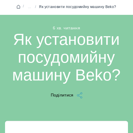
/
...
/
Як установити посудомийну машину Beko?
6 хв. читання
Як установити
посудомийну
машину Beko?
Поділитися