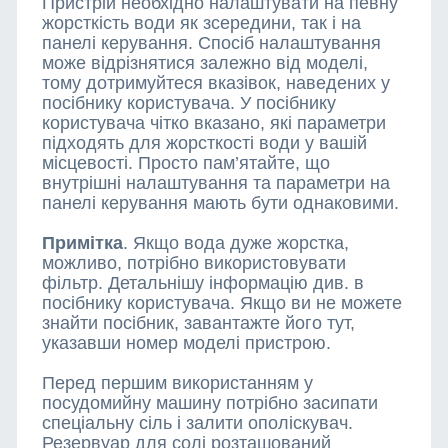
Пристрій необхідно налаштувати на певну
жорсткість води як зсередини, так і на
панелі керування. Спосіб налаштування
може відрізнятися залежно від моделі,
тому дотримуйтеся вказівок, наведених у
посібнику користувача. У посібнику
користувача чітко вказано, які параметри
підходять для жорсткості води у вашій
місцевості. Просто пам’ятайте, що
внутрішні налаштування та параметри на
панелі керування мають бути однаковими.
Примітка
. Якщо вода дуже жорстка,
можливо, потрібно використовувати
фільтр. Детальнішу інформацію див. в
посібнику користувача. Якщо ви не можете
знайти посібник, завантажте його тут,
указавши номер моделі пристрою.
Перед першим використанням у
посудомийну машину потрібно засипати
спеціальну сіль і залити ополіскувач.
Резервуар для солі розташований